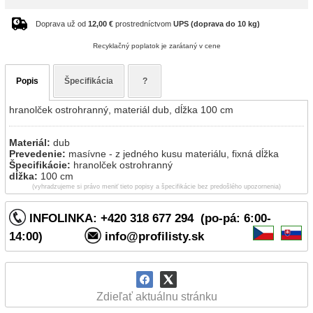
Doprava už od
12,00 €
prostredníctvom
UPS (doprava do 10 kg)
Recyklačný poplatok je zarátaný v cene
Popis
Špecifikácia
?
hranolček ostrohranný, materiál dub, dĺžka 100 cm
Materiál:
dub
Prevedenie:
masívne - z jedného kusu materiálu, fixná dĺžka
Špecifikácie:
hranolček ostrohranný
dĺžka:
100 cm
(vyhradzujeme si právo meniť tieto popisy a špecifikácie bez predošlého upozornenia)
INFOLINKA: +420 318 677 294 (po-pá: 6:00-
14:00)
info@profilisty.sk
Zdieľať aktuálnu stránku