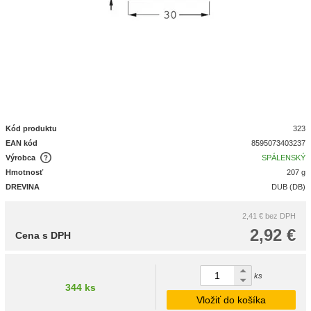
Kód produktu
323
EAN kód
8595073403237
Výrobca
SPÁLENSKÝ
Hmotnosť
207 g
DREVINA
DUB (DB)
2,41 €
bez DPH
2,92 €
Cena s DPH
ks
344 ks
Vložiť do košíka