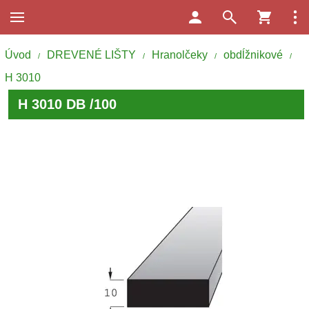
Úvod
DREVENÉ LIŠTY
Hranolčeky
obdĺžnikové
/
/
/
/
H 3010
H 3010 DB /100