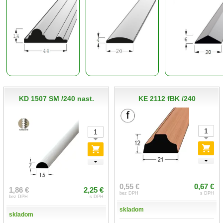
KD 1507 SM /240 nast.
KE 2112 fBK /240
0,55 €
0,67 €
1,86 €
2,25 €
bez DPH
s DPH
bez DPH
s DPH
skladom
skladom