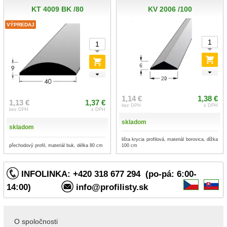
KT 4009 BK /80
KV 2006 /100
VÝPREDAJ
1,14 €
1,38 €
1,13 €
1,37 €
bez DPH
s DPH
bez DPH
s DPH
skladom
skladom
lišta krycia profilová, materiál borovica, dĺžka
přechodový profil, materiál buk, délka 80 cm
100 cm
INFOLINKA: +420 318 677 294 (po-pá: 6:00-
14:00)
info@profilisty.sk
O spoločnosti