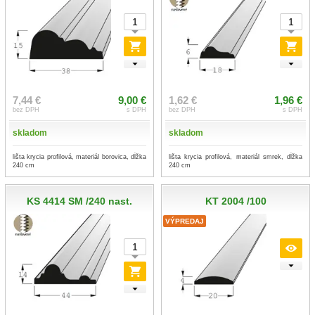
7,44 €
9,00 €
1,62 €
1,96 €
bez DPH
s DPH
bez DPH
s DPH
skladom
skladom
lišta krycia profilová, materiál borovica, dĺžka
lišta krycia profilová, materiál smrek, dĺžka
240 cm
240 cm
KS 4414 SM /240 nast.
KT 2004 /100
VÝPREDAJ