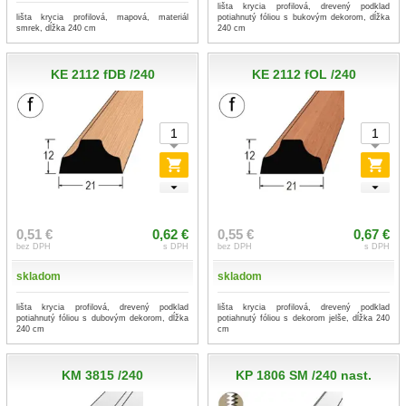
lišta krycia profilová, drevený podklad
lišta krycia profilová, mapová, materiál
potiahnutý fóliou s bukovým dekorom, dĺžka
smrek, dĺžka 240 cm
240 cm
KE 2112 fDB /240
KE 2112 fOL /240
0,51 €
0,62 €
0,55 €
0,67 €
bez DPH
s DPH
bez DPH
s DPH
skladom
skladom
lišta krycia profilová, drevený podklad
lišta krycia profilová, drevený podklad
potiahnutý fóliou s dubovým dekorom, dĺžka
potiahnutý fóliou s dekorom jelše, dĺžka 240
240 cm
cm
KM 3815 /240
KP 1806 SM /240 nast.