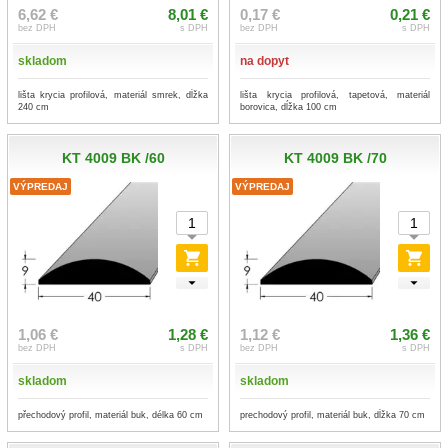
6,62 €
8,01 €
0,17 €
0,21 €
bez DPH
s DPH
bez DPH
s DPH
skladom
na dopyt
lišta krycia profilová, materiál smrek, dĺžka
lišta krycia profilová, tapetová, materiál
240 cm
borovica, dĺžka 100 cm
KT 4009 BK /60
KT 4009 BK /70
VÝPREDAJ
VÝPREDAJ
1,06 €
1,28 €
1,12 €
1,36 €
bez DPH
s DPH
bez DPH
s DPH
skladom
skladom
přechodový profil, materiál buk, délka 60 cm
prechodový profil, materiál buk, dĺžka 70 cm