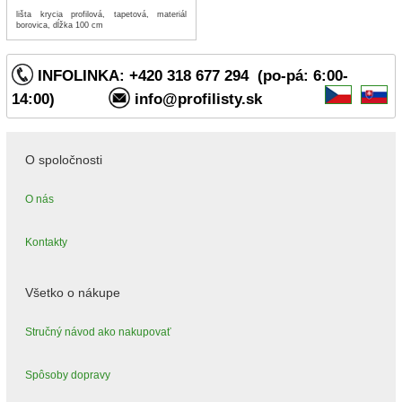
lišta krycia profilová, tapetová, materiál
borovica, dĺžka 100 cm
INFOLINKA: +420 318 677 294 (po-pá: 6:00-
14:00)
info@profilisty.sk
O spoločnosti
O nás
Kontakty
Všetko o nákupe
Stručný návod ako nakupovať
Spôsoby dopravy