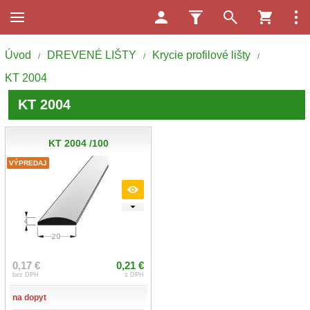
Úvod
DREVENÉ LIŠTY
Krycie profilové lišty
/
/
/
KT 2004
KT 2004
KT 2004 /100
VÝPREDAJ
0,17 €
0,21 €
bez DPH
s DPH
na dopyt