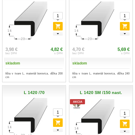
3,98 €
4,82 €
4,70 €
5,69 €
bez DPH
s DPH
bez DPH
s DPH
skladom
skladom
lišta v tvare L, materiál borovica, dĺžka 200
lišta v tvare L, materiál borovica, dĺžka 240
cm
cm
L 1420 /70
L 1420 SM /150 nast.
AKCIA