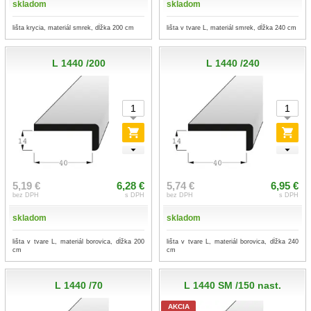
skladom
skladom
lišta krycia, materiál smrek, dĺžka 200 cm
lišta v tvare L, materiál smrek, dĺžka 240 cm
L 1440 /200
L 1440 /240
5,19 €
6,28 €
5,74 €
6,95 €
bez DPH
s DPH
bez DPH
s DPH
skladom
skladom
lišta v tvare L, materiál borovica, dĺžka 200
lišta v tvare L, materiál borovica, dĺžka 240
cm
cm
L 1440 /70
L 1440 SM /150 nast.
AKCIA