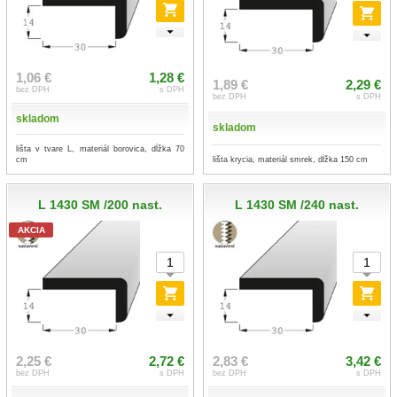
1,06 €
1,28 €
1,89 €
2,29 €
bez DPH
s DPH
bez DPH
s DPH
skladom
skladom
lišta v tvare L, materiál borovica, dĺžka 70
cm
lišta krycia, materiál smrek, dĺžka 150 cm
L 1430 SM /200 nast.
L 1430 SM /240 nast.
AKCIA
2,25 €
2,72 €
2,83 €
3,42 €
bez DPH
s DPH
bez DPH
s DPH