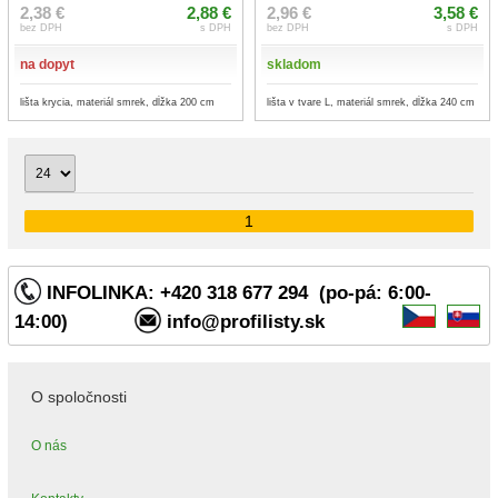
2,38 €
2,88 €
2,96 €
3,58 €
bez DPH
s DPH
bez DPH
s DPH
na dopyt
skladom
lišta krycia, materiál smrek, dĺžka 200 cm
lišta v tvare L, materiál smrek, dĺžka 240 cm
1
INFOLINKA: +420 318 677 294 (po-pá: 6:00-
14:00)
info@profilisty.sk
O spoločnosti
O nás