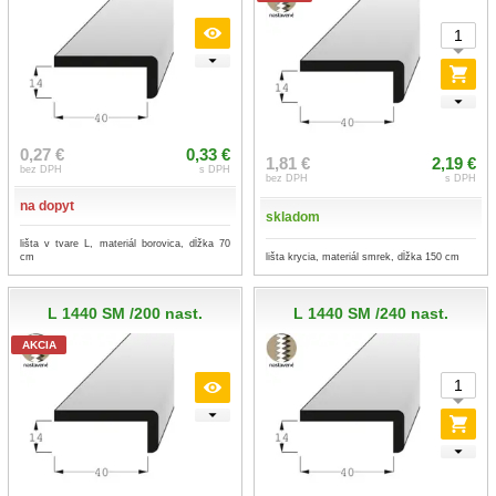
0,27 €
0,33 €
1,81 €
2,19 €
bez DPH
s DPH
bez DPH
s DPH
na dopyt
skladom
lišta v tvare L, materiál borovica, dĺžka 70
cm
lišta krycia, materiál smrek, dĺžka 150 cm
L 1440 SM /200 nast.
L 1440 SM /240 nast.
AKCIA