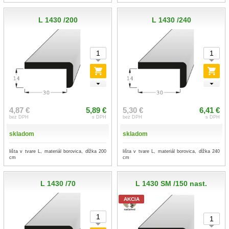
L 1430 /200
L 1430 /240
4,87 €
5,89 €
5,30 €
6,41 €
bez DPH
s DPH
bez DPH
s DPH
skladom
skladom
lišta v tvare L, materiál borovica, dĺžka 200
lišta v tvare L, materiál borovica, dĺžka 240
cm
cm
L 1430 /70
L 1430 SM /150 nast.
AKCIA