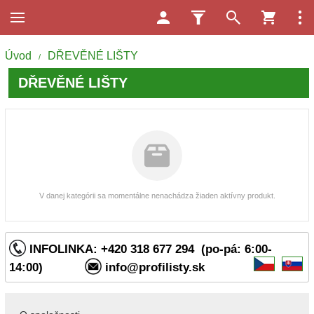
Úvod
DŘEVĚNÉ LIŠTY
/
DŘEVĚNÉ LIŠTY
V danej kategórii sa momentálne nenachádza žiaden aktívny produkt.
INFOLINKA: +420 318 677 294 (po-pá: 6:00-
14:00)
info@profilisty.sk