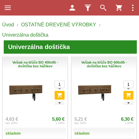
Úvod
OSTATNÉ DREVENÉ VÝROBKY
/
/
Univerzálna doštička
Univerzálna doštička
Vešiak na kľúče BO 400x95 -
Vešiak na kľúče BO 600x95 -
doštička bez háčikov
doštička bez háčikov
4,63 €
5,60 €
5,21 €
6,30 €
bez DPH
s DPH
bez DPH
s DPH
skladom
skladom