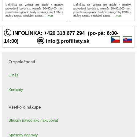
Doštička na vešiak pre kľúče / kabáty,
Doštička na vešiak pre kľúče / kabáty,
provedení borovice, rozměr 20x95x400 mm,
provedení borovice, rozměr 20x95x600 mm,
povrchová úprava: tvrdý voskový olej OSMO,
povrchová úprava: tvrdý voskový olej OSMO,
háčky nejsou součástí balen...
...viac
háčky nejsou součástí balen...
...viac
INFOLINKA: +420 318 677 294 (po-pá: 6:00-
14:00)
info@profilisty.sk
O spoločnosti
O nás
Kontakty
Všetko o nákupe
Stručný návod ako nakupovať
Spôsoby dopravy