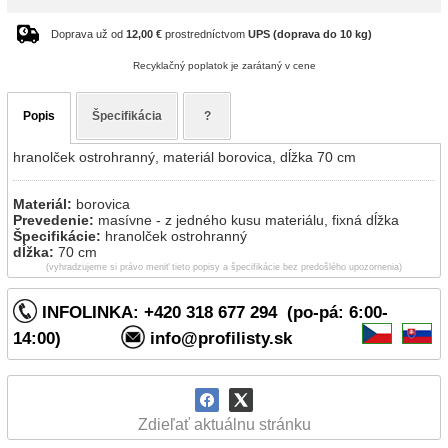
Doprava už od
12,00 €
prostredníctvom
UPS (doprava do 10 kg)
Recyklačný poplatok je zarátaný v cene
Popis
Špecifikácia
?
hranolček ostrohranný, materiál borovica, dĺžka 70 cm
Materiál:
borovica
Prevedenie:
masívne - z jedného kusu materiálu, fixná dĺžka
Špecifikácie:
hranolček ostrohranný
dĺžka:
70 cm
(vyhradzujeme si právo meniť tieto popisy a špecifikácie bez predošlého upozornenia)
INFOLINKA: +420 318 677 294 (po-pá: 6:00-
14:00)
info@profilisty.sk
Zdieľať aktuálnu stránku