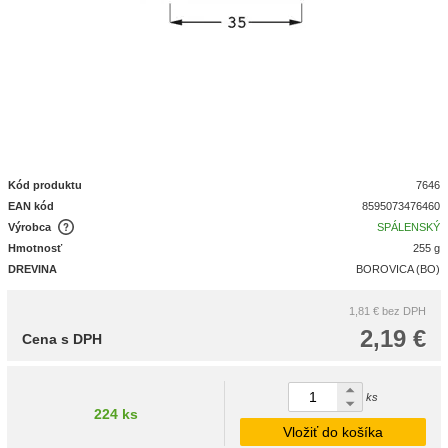
Kód produktu
7646
EAN kód
8595073476460
Výrobca
SPÁLENSKÝ
Hmotnosť
255 g
DREVINA
BOROVICA (BO)
1,81 €
bez DPH
2,19 €
Cena s DPH
ks
224 ks
Vložiť do košíka