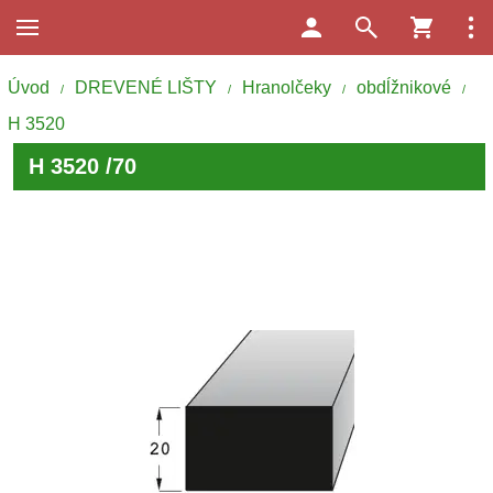
Úvod
DREVENÉ LIŠTY
Hranolčeky
obdĺžnikové
/
/
/
/
H 3520
H 3520 /70