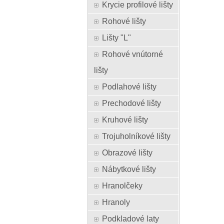
Krycie profilové lišty
Rohové lišty
Lišty "L"
Rohové vnútorné
lišty
Podlahové lišty
Prechodové lišty
Kruhové lišty
Trojuholníkové lišty
Obrazové lišty
Nábytkové lišty
Hranolčeky
Hranoly
Podkladové laty