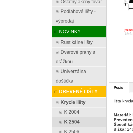
Ostatný akčný tovar
Podlahové lišty -
výpredaj
(rozmer
NOVINKY
(obráz
Rustikálne lišty
Dverové prahy s
drážkou
Univerzálna
doštička
Popis
DREVENÉ LIŠTY
lišta kryc
Krycie lišty
K 2004
Materiál:
Preveden
K 2504
Špecifiká
dĺžka:
24
K 2506