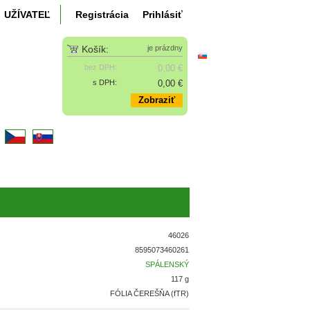
UŽÍVATEĽ
Registrácia
Prihlásiť
Košík:
je prázdny
bez DPH:
0,00 €
s DPH:
0,00 €
Zobraziť
k
46026
8595073460261
SPÁLENSKÝ
117 g
FÓLIA ČEREŠŇA (fTR)