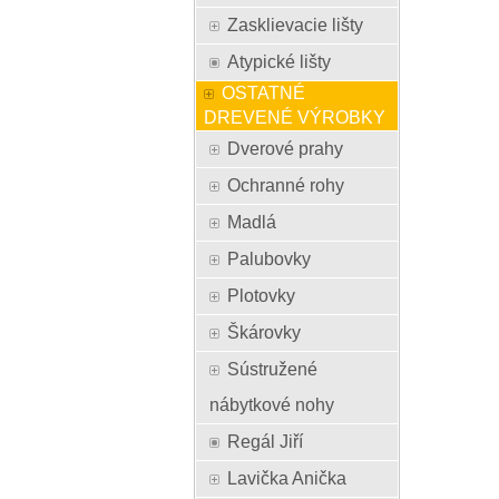
Zasklievacie lišty
Atypické lišty
OSTATNÉ
DREVENÉ VÝROBKY
Dverové prahy
Ochranné rohy
Madlá
Palubovky
Plotovky
Škárovky
Sústružené
nábytkové nohy
Regál Jiří
Lavička Anička