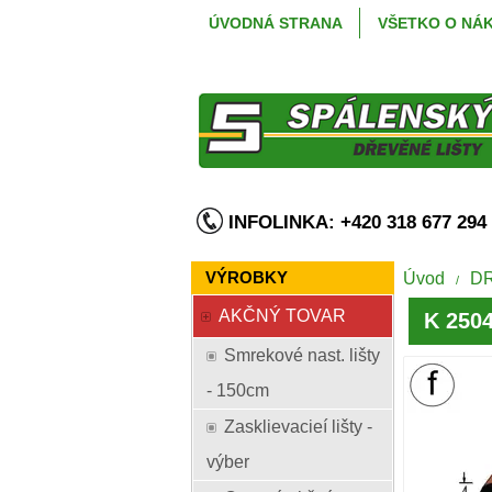
ÚVODNÁ STRANA
VŠETKO O NÁ
INFOLINKA: +420 318 677 2
VÝROBKY
Úvod
D
/
AKČNÝ TOVAR
K 2504
Smrekové nast. lišty
- 150cm
Zasklievacieí lišty -
výber