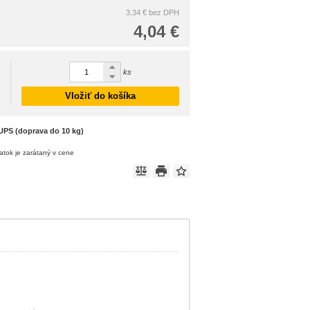
3,34 €
bez DPH
4,04 €
ks
Vložiť do košíka
UPS (doprava do 10 kg)
atok je zarátaný v cene