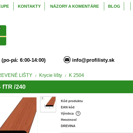
KUPE
KONTAKTY
NÁZORY A KOMENTÁRE
BLOG
94 (po-pá: 6:00-14:00)
info@profilisty.s
REVENÉ LIŠTY
Krycie lišty
K 2504
/
/
 fTR /240
Kód produktu
EAN kód
Výrobca
Hmotnosť
DREVINA