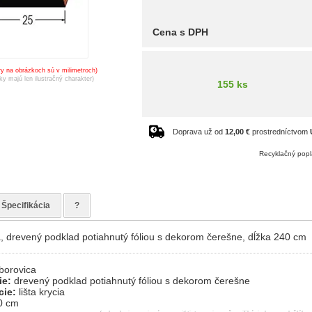
Cena s DPH
y na obrázkoch sú v milimetroch)
ky majú len ilustračný charakter)
155 ks
Doprava už od
12,00 €
prostredníctvom
Recyklačný popl
Špecifikácia
?
ia, drevený podklad potiahnutý fóliou s dekorom čerešne, dĺžka 240 cm
borovica
ie:
drevený podklad potiahnutý fóliou s dekorom čerešne
cie:
lišta krycia
0 cm