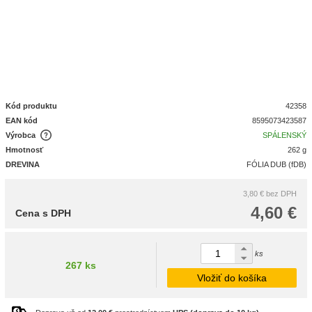
Kód produktu
42358
EAN kód
8595073423587
Výrobca
SPÁLENSKÝ
Hmotnosť
262 g
DREVINA
FÓLIA DUB (fDB)
3,80 €
bez DPH
4,60 €
Cena s DPH
ks
267 ks
Vložiť do košíka