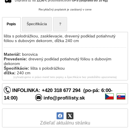
Doprava už od
12,00 €
prostredníctvom
UPS (doprava do 10 kg)
Recyklačný poplatok je zarátaný v cene
Popis
Špecifikácia
?
lišta s polodrážkou, zasklievacie, drevený podklad potiahnutý
fóliou s dubovým dekorom, dĺžka 240 cm
Materiál:
borovica
Prevedenie:
drevený podklad potiahnutý fóliou s dubovým
dekorom
Špecifikácie:
lišta s polodrážkou
dĺžka:
240 cm
(vyhradzujeme si právo meniť tieto popisy a špecifikácie bez predošlého upozornenia)
INFOLINKA: +420 318 677 294 (po-pá: 6:00-
14:00)
info@profilisty.sk
Zdieľať aktuálnu stránku