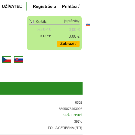
UŽÍVATEĽ
Registrácia
Prihlásiť
Košík:
je prázdny
bez DPH:
0,00 €
s DPH:
0,00 €
Zobraziť
k
6302
8595073463026
SPÁLENSKÝ
397 g
FÓLIA ČEREŠŇA (fTR)