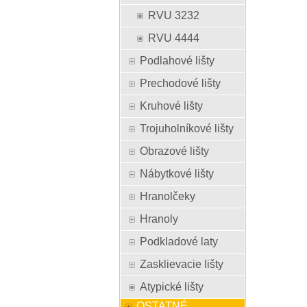
RVU 3232
RVU 4444
Podlahové lišty
Prechodové lišty
Kruhové lišty
Trojuholníkové lišty
Obrazové lišty
Nábytkové lišty
Hranolčeky
Hranoly
Podkladové laty
Zasklievacie lišty
Atypické lišty
OSTATNÉ