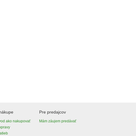
 nákupe
Pre predajcov
vod ako nakupovať
Mám záujem predávať
opravy
atieb