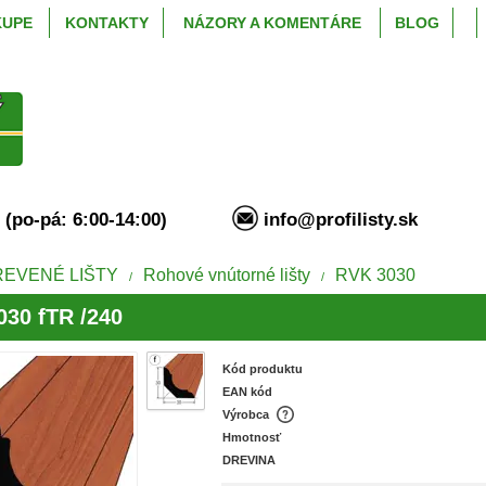
KUPE
KONTAKTY
NÁZORY A KOMENTÁRE
BLOG
94 (po-pá: 6:00-14:00)
info@profilisty.s
REVENÉ LIŠTY
Rohové vnútorné lišty
RVK 3030
/
/
30 fTR /240
Kód produktu
EAN kód
Výrobca
Hmotnosť
DREVINA