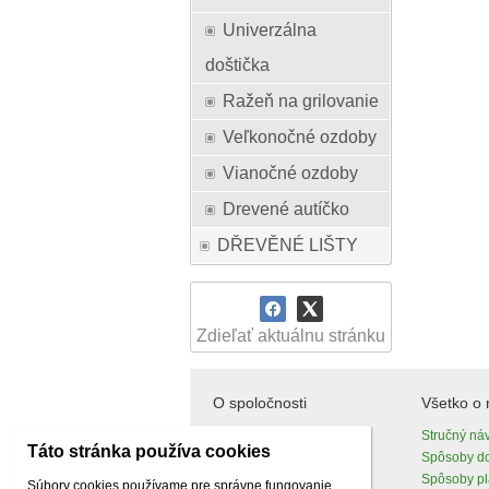
Univerzálna
doštička
Ražeň na grilovanie
Veľkonočné ozdoby
Vianočné ozdoby
Drevené autíčko
DŘEVĚNÉ LIŠTY
Zdieľať aktuálnu stránku
O spoločnosti
Všetko o
O nás
Stručný ná
Táto stránka používa cookies
Kontakty
Spôsoby d
Spôsoby pl
Súbory cookies používame pre správne fungovanie