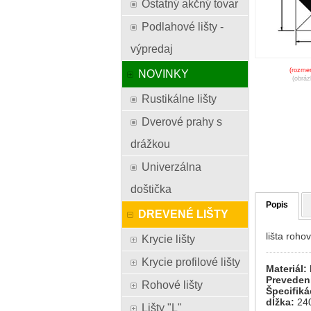
Ostatný akčný tovar
Podlahové lišty -
výpredaj
(rozmer
NOVINKY
(obráz
Rustikálne lišty
Dverové prahy s
drážkou
Univerzálna
doštička
Popis
DREVENÉ LIŠTY
lišta roh
Krycie lišty
Krycie profilové lišty
Materiál:
Preveden
Rohové lišty
Špecifiká
dĺžka:
24
Lišty "L"