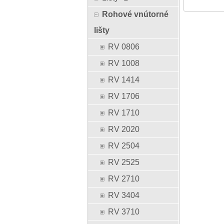
Rohové vnútorné
lišty
RV 0806
RV 1008
RV 1414
RV 1706
RV 1710
RV 2020
RV 2504
RV 2525
RV 2710
RV 3404
RV 3710