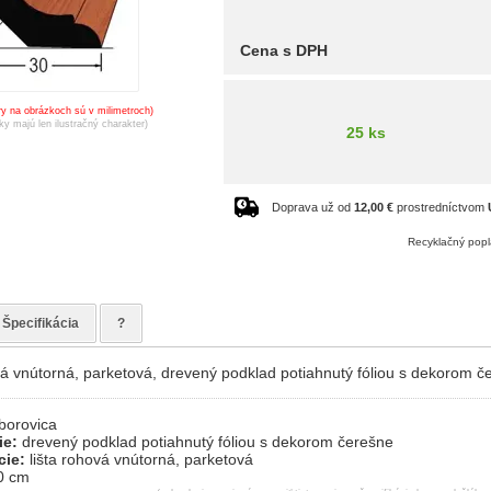
Cena s DPH
y na obrázkoch sú v milimetroch)
ky majú len ilustračný charakter)
25 ks
Doprava už od
12,00 €
prostredníctvom
Recyklačný popl
Špecifikácia
?
ová vnútorná, parketová, drevený podklad potiahnutý fóliou s dekorom 
borovica
ie:
drevený podklad potiahnutý fóliou s dekorom čerešne
cie:
lišta rohová vnútorná, parketová
0 cm