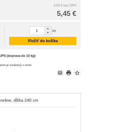
4,50 €
bez DPH
5,45 €
ks
Vložiť do košíka
UPS (doprava do 10 kg)
atok je zarátaný v cene
čerešne, dĺžka 240 cm