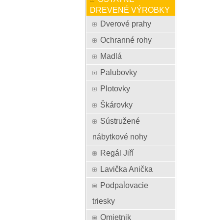
DREVENÉ VÝROBKY
Dverové prahy
Ochranné rohy
Madlá
Palubovky
Plotovky
Škárovky
Sústružené
nábytkové nohy
Regál Jiří
Lavička Anička
Podpaĺovacie
triesky
Omietnik