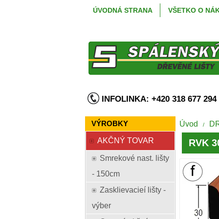
ÚVODNÁ STRANA
VŠETKO O NÁ
INFOLINKA: +420 318 677 2
VÝROBKY
Úvod
D
/
AKČNÝ TOVAR
RVK 30
Smrekové nast. lišty
- 150cm
Zasklievacieí lišty -
výber