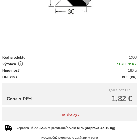
Kód produktu
1308
Výrobca
SPÁLENSKÝ
Hmotnosť
186 g
DREVINA
BUK (BK)
1,50 €
bez DPH
1,82 €
Cena s DPH
na dopyt
Doprava už od
12,00 €
prostredníctvom
UPS (doprava do 10 kg)
Recyklačný poplatok je zarátaný v cene