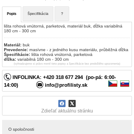
Popis
Špecifikácia
?
lišta rohová vnútorná, parketová, materiál buk, dĺžka variabilná
180 cm - 300 cm
Materiál:
buk
Prevedenie:
masívne - z jedného kusu materiálu, průběžná dĺžka
Špecifikácie:
lišta rohová vnútorná, parketová
dĺžka:
variabilná 180 cm - 300 cm
(vyhradzujeme si právo meniť tieto popisy a špecifikácie bez predošlého upozornenia)
INFOLINKA: +420 318 677 294 (po-pá: 6:00-
14:00)
info@profilisty.sk
Zdieľať aktuálnu stránku
O spoločnosti