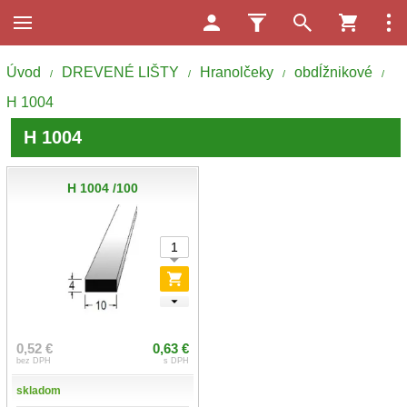
Úvod
DREVENÉ LIŠTY
Hranolčeky
obdĺžnikové
/
/
/
/
H 1004
H 1004
H 1004 /100
0,52 €
0,63 €
bez DPH
s DPH
skladom