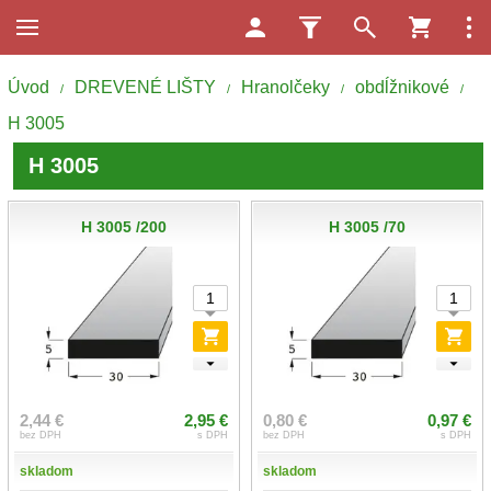
Úvod
DREVENÉ LIŠTY
Hranolčeky
obdĺžnikové
/
/
/
/
H 3005
H 3005
H 3005 /200
H 3005 /70
2,44 €
2,95 €
0,80 €
0,97 €
bez DPH
s DPH
bez DPH
s DPH
skladom
skladom