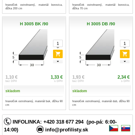
hranolček ostrohranný, materiál borovica,
hranolček ostrohranný, materiál borovica,
dĺžka 200 cm
dĺžka 70 cm
H 3005 BK /90
H 3005 DB /90
1,10 €
1,33 €
1,93 €
2,34 €
bez DPH
s DPH
bez DPH
s DPH
skladom
skladom
hranolček ostrohranný, materiál buk, dĺžka 90
hranolček ostrohranný, materiál dub, dĺžka 90
cm
cm
INFOLINKA: +420 318 677 294 (po-pá: 6:00-
14:00)
info@profilisty.sk