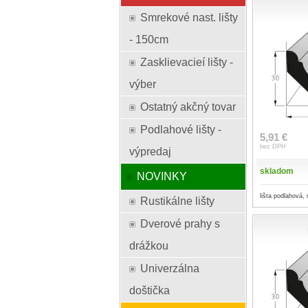
Smrekové nast. lišty
- 150cm
Zasklievacieí lišty -
výber
Ostatný akčný tovar
Podlahové lišty -
5,91 €
bez DPH
výpredaj
skladom
NOVINKY
lišta podlahová,
Rustikálne lišty
Dverové prahy s
drážkou
Univerzálna
doštička