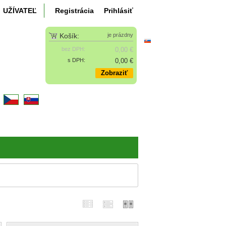
UŽÍVATEĽ
Registrácia
Prihlásiť
Košík:
je prázdny
bez DPH:
0,00 €
s DPH:
0,00 €
Zobraziť
k