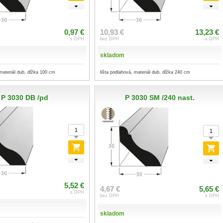
0,97 €
10,93 €
13,23 €
s DPH
bez DPH
s DPH
skladom
 materiál dub, dĺžka 100 cm
lišta podlahová, materiál dub, dĺžka 240 cm
P 3030 DB /pd
P 3030 SM /240 nast.
5,52 €
4,67 €
5,65 €
s DPH
bez DPH
s DPH
skladom