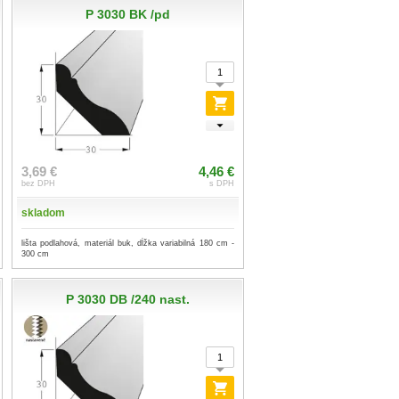
P 3030 BK /pd
3,69 €
4,46 €
bez DPH
s DPH
skladom
lišta podlahová, materiál buk, dĺžka variabilná 180 cm -
300 cm
P 3030 DB /240 nast.