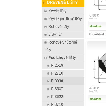
DREVENÉ LIŠTY
Krycie lišty
0,80 €
Krycie profilové lišty
bez DPH
Rohové lišty
skladom
Lišty "L"
lišta podlahová,
Rohové vnútorné
lišty
Podlahové lišty
P 2518
P 2710
P 3030
4,56 €
P 3507
bez DPH
P 3622
skladom
P 3710