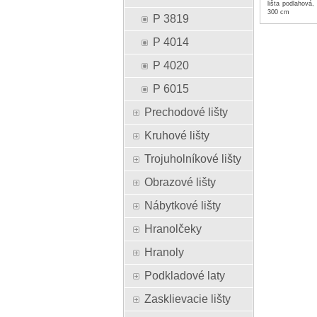
lišta podlahová,
300 cm
P 3819
P 4014
P 4020
P 6015
Prechodové lišty
Kruhové lišty
Trojuholníkové lišty
Obrazové lišty
Nábytkové lišty
Hranolčeky
Hranoly
Podkladové laty
Zasklievacie lišty