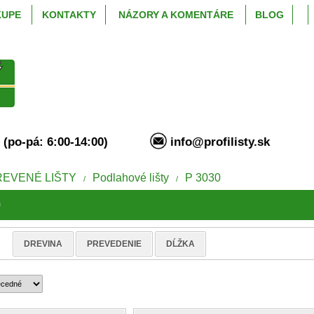
KUPE
KONTAKTY
NÁZORY A KOMENTÁRE
BLOG
94 (po-pá: 6:00-14:00)
info@profilisty.s
REVENÉ LIŠTY
Podlahové lišty
P 3030
/
/
0
e
DREVINA
PREVEDENIE
DĹŽKA