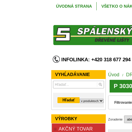
ÚVODNÁ STRANA
VŠETKO O NÁ
INFOLINKA: +420 318 677 2
VYHĹADÁVANIE
Úvod
D
/
P 303
Hľadať
Filtrovani
VÝROBKY
Zoradenie
AKČNÝ TOVAR