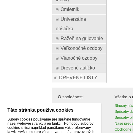
Omietnik
Univerzálna
doštička
Ražeň na grilovanie
Veľkonočné ozdoby
Vianočné ozdoby
Drevené autíčko
DŘEVĚNÉ LIŠTY
O spoločnosti
Všetko o
O nás
Stručný ná
Táto stránka používa cookies
Kontakty
Spôsoby d
Spôsoby pl
Súbory cookies používame pre správne fungovanie
našej webovej stránky a jej funkcií. Pomocou súborov
Naše pred
cookies si tiež napríklad pamätáme váš preferovaný
Obchodné 
jazyk, zvyšujeme pre vás relevantnosť zobrazovaných