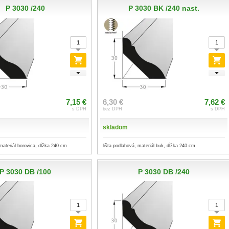
P 3030 /240
P 3030 BK /240 nast.
7,15 €
6,30 €
7,62 €
s DPH
bez DPH
s DPH
skladom
 materiál borovica, dĺžka 240 cm
lišta podlahová, materiál buk, dĺžka 240 cm
P 3030 DB /100
P 3030 DB /240