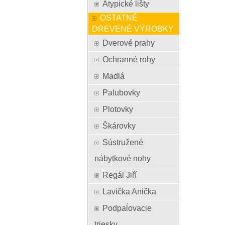
Atypické lišty
OSTATNÉ
DREVENÉ VÝROBKY
Dverové prahy
Ochranné rohy
Madlá
Palubovky
Plotovky
Škárovky
Sústružené
nábytkové nohy
Regál Jiří
Lavička Anička
Podpaĺovacie
triesky