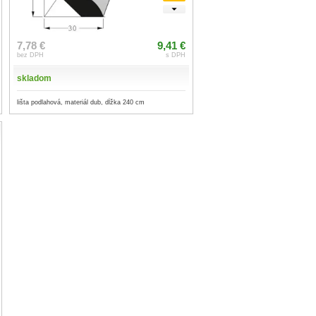
7,78 €
9,41 €
bez DPH
s DPH
skladom
lišta podlahová, materiál dub, dĺžka 240 cm