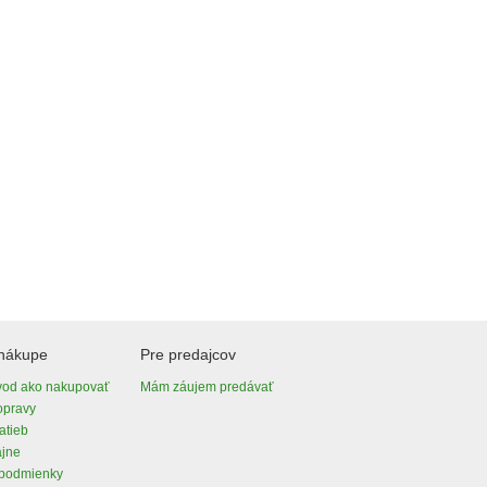
 nákupe
Pre predajcov
vod ako nakupovať
Mám záujem predávať
opravy
atieb
ajne
podmienky