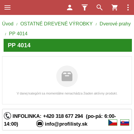
Úvod
OSTATNÉ DREVENÉ VÝROBKY
Dverové prahy
/
/
PP 4014
/
PP 4014
V danej kategórii sa momentálne nenachádza žiaden aktívny produkt.
INFOLINKA: +420 318 677 294 (po-pá: 6:00-
14:00)
info@profilisty.sk