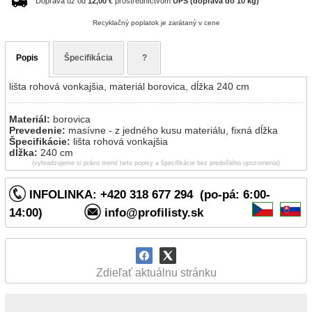
Doprava už od
12,00 €
prostredníctvom
UPS (doprava do 10 kg)
Recyklačný poplatok je zarátaný v cene
Popis
Špecifikácia
?
lišta rohová vonkajšia, materiál borovica, dĺžka 240 cm
Materiál:
borovica
Prevedenie:
masívne - z jedného kusu materiálu, fixná dĺžka
Špecifikácie:
lišta rohová vonkajšia
dĺžka:
240 cm
(vyhradzujeme si právo meniť tieto popisy a špecifikácie bez predošlého upozornenia)
INFOLINKA: +420 318 677 294 (po-pá: 6:00-
14:00)
info@profilisty.sk
Zdieľať aktuálnu stránku