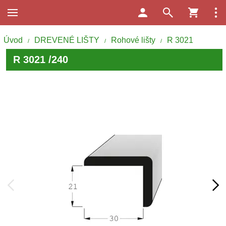
Úvod
DREVENÉ LIŠTY
Rohové lišty
R 3021
/
/
/
R 3021 /240