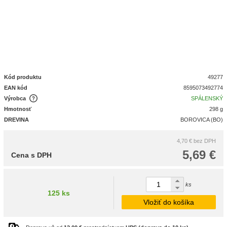
Kód produktu
49277
EAN kód
8595073492774
Výrobca
SPÁLENSKÝ
Hmotnosť
298 g
DREVINA
BOROVICA (BO)
4,70 €
bez DPH
5,69 €
Cena s DPH
ks
125 ks
Vložiť do košíka