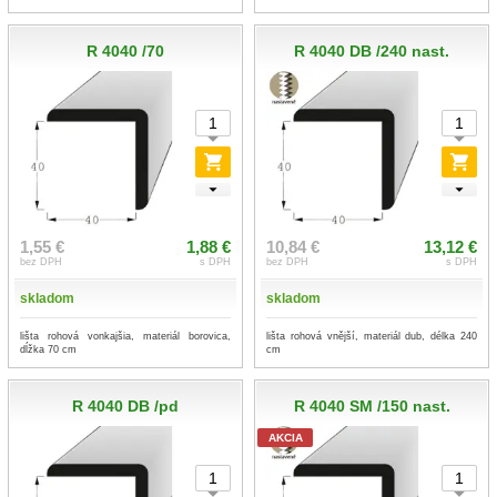
R 4040 /70
R 4040 DB /240 nast.
1,55 €
1,88 €
10,84 €
13,12 €
bez DPH
s DPH
bez DPH
s DPH
skladom
skladom
lišta rohová vonkajšia, materiál borovica,
lišta rohová vnější, materiál dub, délka 240
dĺžka 70 cm
cm
R 4040 DB /pd
R 4040 SM /150 nast.
AKCIA