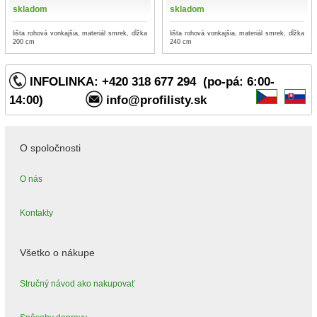
skladom
skladom
lišta rohová vonkajšia, materiál smrek, dĺžka
lišta rohová vonkajšia, materiál smrek, dĺžka
200 cm
240 cm
INFOLINKA: +420 318 677 294 (po-pá: 6:00-
14:00)
info@profilisty.sk
O spoločnosti
O nás
Kontakty
Všetko o nákupe
Stručný návod ako nakupovať