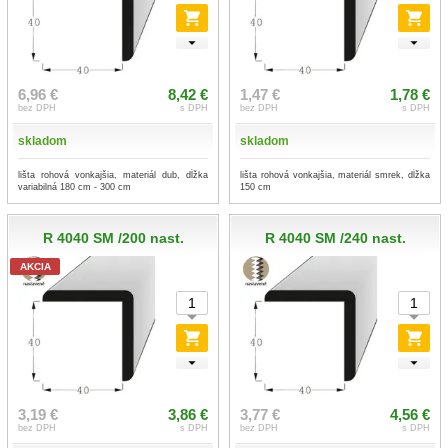
6,96 €
8,42 €
1,47 €
1,78 €
bez DPH
s DPH
bez DPH
s DPH
skladom
skladom
lišta rohová vonkajšia, materiál dub, dĺžka
lišta rohová vonkajšia, materiál smrek, dĺžka
variabilná 180 cm - 300 cm
150 cm
R 4040 SM /200 nast.
R 4040 SM /240 nast.
AKCIA
3,19 €
3,86 €
3,77 €
4,56 €
bez DPH
s DPH
bez DPH
s DPH