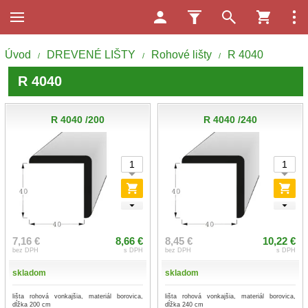
Úvod
DREVENÉ LIŠTY
Rohové lišty
R 4040
/
/
/
R 4040
R 4040 /200
R 4040 /240
7,16 €
8,66 €
8,45 €
10,22 €
bez DPH
s DPH
bez DPH
s DPH
skladom
skladom
lišta rohová vonkajšia, materiál borovica,
lišta rohová vonkajšia, materiál borovica,
dĺžka 200 cm
dĺžka 240 cm