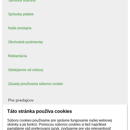
Spôsoby dopravy
Spôsoby platieb
Naše predajne
Obchodné podmienky
Reklamácia
Odstúpenie od zmluvy
Zásady používania súborov cookie
Pre predajcov
Táto stránka používa cookies
Mám záujem predávať
Súbory cookies používame pre správne fungovanie našej webovej
stránky a jej funkcií. Pomocou súborov cookies si tiež napríklad
pamätáme váš preferovaný jazyk, zvyšujeme pre vás relevantnosť