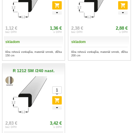
1,12 €
1,36 €
2,38 €
2,88 €
bez DPH
s DPH
bez DPH
s DPH
skladom
skladom
lišta rohová vonkajšia, materiál smrek, dĺžka
lišta rohová vonkajšia, materiál smrek, dĺžka
150 cm
200 cm
R 1212 SM /240 nast.
2,83 €
3,42 €
bez DPH
s DPH