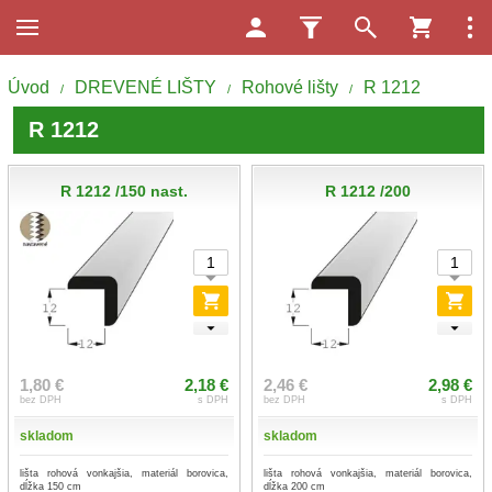
Úvod
DREVENÉ LIŠTY
Rohové lišty
R 1212
/
/
/
R 1212
R 1212 /150 nast.
R 1212 /200
1,80 €
2,18 €
2,46 €
2,98 €
bez DPH
s DPH
bez DPH
s DPH
skladom
skladom
lišta rohová vonkajšia, materiál borovica,
lišta rohová vonkajšia, materiál borovica,
dĺžka 150 cm
dĺžka 200 cm