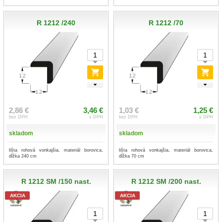
R 1212 /240
R 1212 /70
2,86 €
3,46 €
1,03 €
1,25 €
bez DPH
s DPH
bez DPH
s DPH
skladom
skladom
lišta rohová vonkajšia, materiál borovica,
lišta rohová vonkajšia, materiál borovica,
dĺžka 240 cm
dĺžka 70 cm
R 1212 SM /150 nast.
R 1212 SM /200 nast.
AKCIA
AKCIA