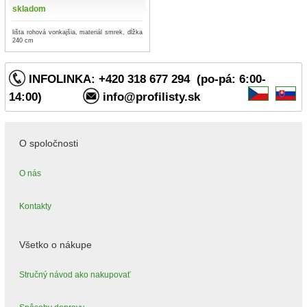
skladom
lišta rohová vonkajšia, materiál smrek, dĺžka
240 cm
INFOLINKA: +420 318 677 294 (po-pá: 6:00-
14:00)
info@profilisty.sk
O spoločnosti
O nás
Kontakty
Všetko o nákupe
Stručný návod ako nakupovať