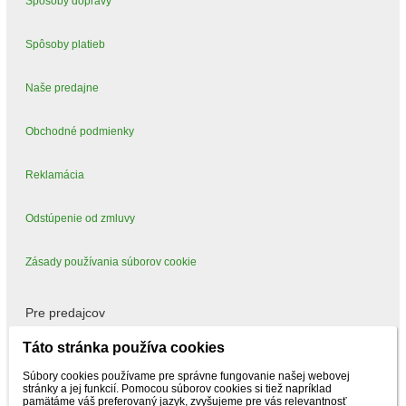
Spôsoby dopravy
Spôsoby platieb
Naše predajne
Obchodné podmienky
Reklamácia
Odstúpenie od zmluvy
Zásady používania súborov cookie
Pre predajcov
Táto stránka používa cookies
Mám záujem predávať
Súbory cookies používame pre správne fungovanie našej webovej
stránky a jej funkcií. Pomocou súborov cookies si tiež napríklad
pamätáme váš preferovaný jazyk, zvyšujeme pre vás relevantnosť