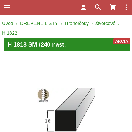
Úvod
DREVENÉ LIŠTY
Hranolčeky
štvorcové
/
/
/
/
H 1822
AKCIA
H 1818 SM /240 nast.