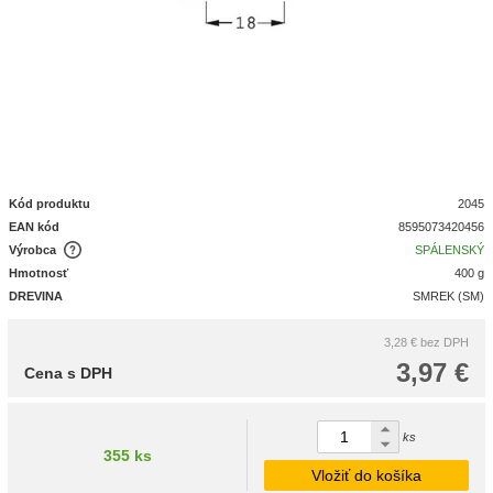
Kód produktu
2045
EAN kód
8595073420456
Výrobca
SPÁLENSKÝ
Hmotnosť
400 g
DREVINA
SMREK (SM)
3,28 €
bez DPH
3,97 €
Cena s DPH
ks
355 ks
Vložiť do košíka