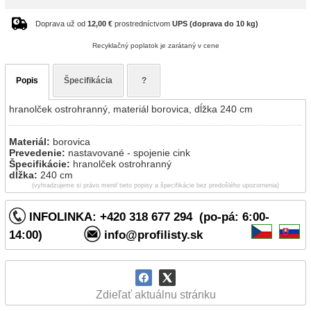
Doprava už od
12,00 €
prostredníctvom
UPS (doprava do 10 kg)
Recyklačný poplatok je zarátaný v cene
Popis
Špecifikácia
?
hranolček ostrohranný, materiál borovica, dĺžka 240 cm
Materiál:
borovica
Prevedenie:
nastavované - spojenie cink
Špecifikácie:
hranolček ostrohranný
dĺžka:
240 cm
(vyhradzujeme si právo meniť tieto popisy a špecifikácie bez predošlého upozornenia)
INFOLINKA: +420 318 677 294 (po-pá: 6:00-
14:00)
info@profilisty.sk
Zdieľať aktuálnu stránku