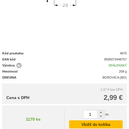
Kód produktu
4875
EAN kód
8595073448757
Výrobca
SPÁLENSKÝ
Hmotnosť
208 g
DREVINA
BOROVICA (BO)
2,47 €
bez DPH
2,99 €
Cena s DPH
ks
1170 ks
Vložiť do košíka