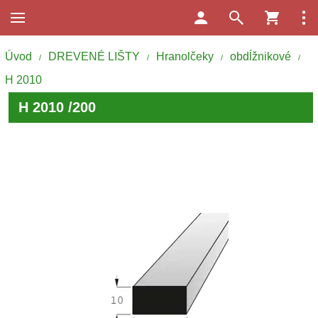
Úvod
DREVENÉ LIŠTY
Hranolčeky
obdĺžnikové
/
/
/
/
H 2010
H 2010 /200