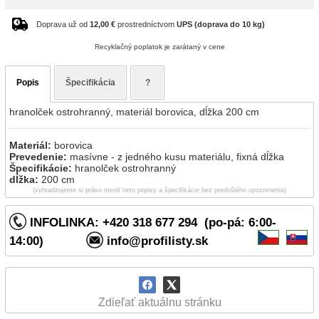
Doprava už od
12,00 €
prostredníctvom
UPS (doprava do 10 kg)
Recyklačný poplatok je zarátaný v cene
Popis
Špecifikácia
?
hranolček ostrohranný, materiál borovica, dĺžka 200 cm
Materiál:
borovica
Prevedenie:
masívne - z jedného kusu materiálu, fixná dĺžka
Špecifikácie:
hranolček ostrohranný
dĺžka:
200 cm
(vyhradzujeme si právo meniť tieto popisy a špecifikácie bez predošlého upozornenia)
INFOLINKA: +420 318 677 294 (po-pá: 6:00-
14:00)
info@profilisty.sk
Zdieľať aktuálnu stránku