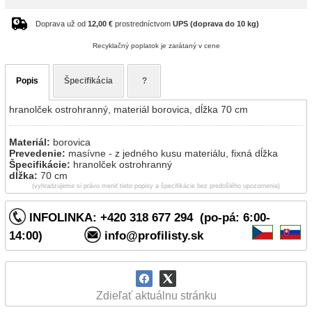
Doprava už od
12,00 €
prostredníctvom
UPS (doprava do 10 kg)
Recyklačný poplatok je zarátaný v cene
Popis
Špecifikácia
?
hranolček ostrohranný, materiál borovica, dĺžka 70 cm
Materiál:
borovica
Prevedenie:
masívne - z jedného kusu materiálu, fixná dĺžka
Špecifikácie:
hranolček ostrohranný
dĺžka:
70 cm
(vyhradzujeme si právo meniť tieto popisy a špecifikácie bez predošlého upozornenia)
INFOLINKA: +420 318 677 294 (po-pá: 6:00-
14:00)
info@profilisty.sk
Zdieľať aktuálnu stránku