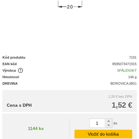
Kód produktu
7191
EAN kód
8595073471915
Výrobca
SPÁLENSKÝ
Hmotnosť
146 g
DREVINA
BOROVICA (BO)
1,26 €
bez DPH
1,52 €
Cena s DPH
ks
1144 ks
Vložiť do košíka