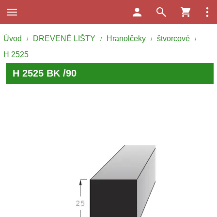
Úvod
DREVENÉ LIŠTY
Hranolčeky
štvorcové
/
/
/
/
H 2525
H 2525 BK /90