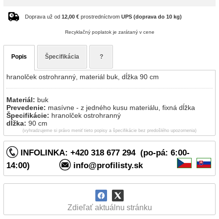
Doprava už od
12,00 €
prostredníctvom
UPS (doprava do 10 kg)
Recyklačný poplatok je zarátaný v cene
Popis
Špecifikácia
?
hranolček ostrohranný, materiál buk, dĺžka 90 cm
Materiál:
buk
Prevedenie:
masívne - z jedného kusu materiálu, fixná dĺžka
Špecifikácie:
hranolček ostrohranný
dĺžka:
90 cm
(vyhradzujeme si právo meniť tieto popisy a špecifikácie bez predošlého upozornenia)
INFOLINKA: +420 318 677 294 (po-pá: 6:00-
14:00)
info@profilisty.sk
Zdieľať aktuálnu stránku