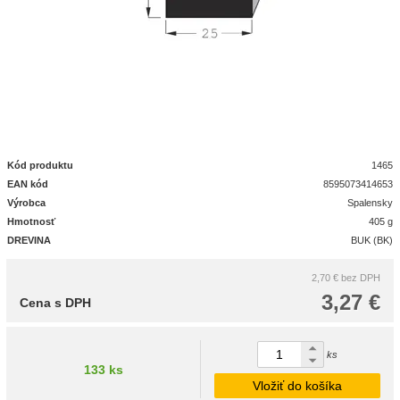
Kód produktu
1465
EAN kód
8595073414653
Výrobca
Spalensky
Hmotnosť
405 g
DREVINA
BUK (BK)
2,70 €
bez DPH
3,27 €
Cena s DPH
ks
133 ks
Vložiť do košíka