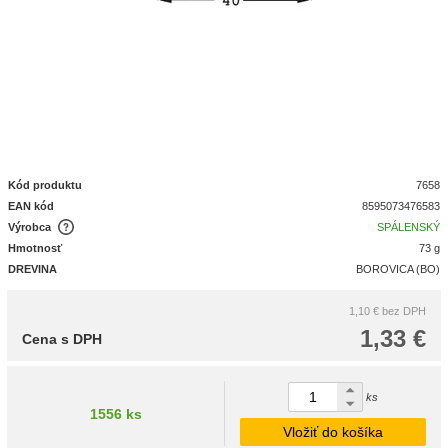
Kód produktu
7658
EAN kód
8595073476583
Výrobca
SPÁLENSKÝ
Hmotnosť
73 g
DREVINA
BOROVICA (BO)
1,10 €
bez DPH
1,33 €
Cena s DPH
ks
1556 ks
Vložiť do košíka