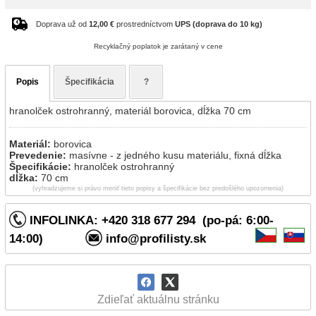
Doprava už od
12,00 €
prostredníctvom
UPS (doprava do 10 kg)
Recyklačný poplatok je zarátaný v cene
Popis
Špecifikácia
?
hranolček ostrohranný, materiál borovica, dĺžka 70 cm
Materiál:
borovica
Prevedenie:
masívne - z jedného kusu materiálu, fixná dĺžka
Špecifikácie:
hranolček ostrohranný
dĺžka:
70 cm
(vyhradzujeme si právo meniť tieto popisy a špecifikácie bez predošlého upozornenia)
INFOLINKA: +420 318 677 294 (po-pá: 6:00-
14:00)
info@profilisty.sk
Zdieľať aktuálnu stránku