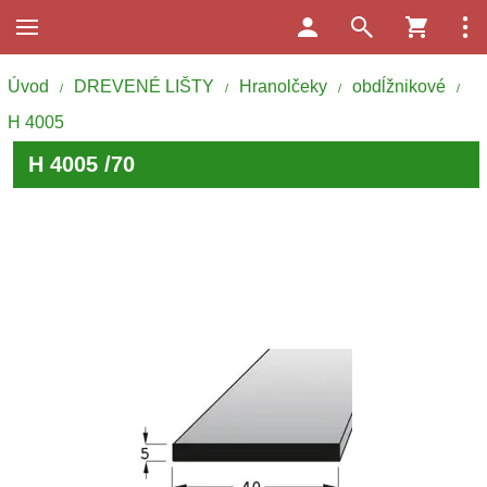
Úvod
DREVENÉ LIŠTY
Hranolčeky
obdĺžnikové
/
/
/
/
H 4005
H 4005 /70