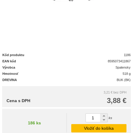
Kód produktu
1186
EAN kód
8595073411867
Výrobca
Spalensky
Hmotnosť
518 g
DREVINA
BUK (BK)
3,21 €
bez DPH
3,88 €
Cena s DPH
ks
186 ks
Vložiť do košíka