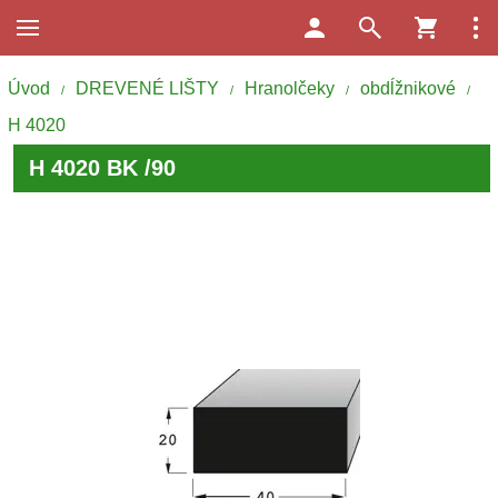
Úvod
DREVENÉ LIŠTY
Hranolčeky
obdĺžnikové
/
/
/
/
H 4020
H 4020 BK /90