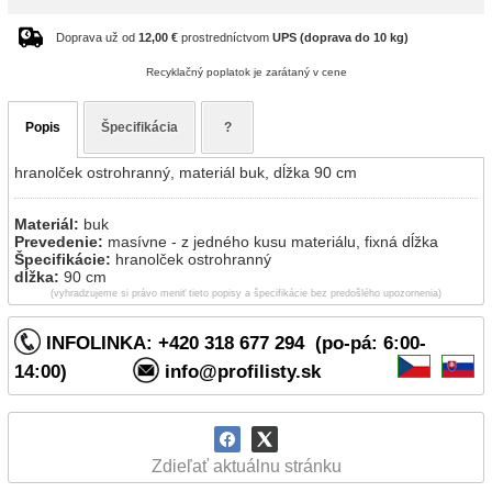
Doprava už od
12,00 €
prostredníctvom
UPS (doprava do 10 kg)
Recyklačný poplatok je zarátaný v cene
Popis
Špecifikácia
?
hranolček ostrohranný, materiál buk, dĺžka 90 cm
Materiál:
buk
Prevedenie:
masívne - z jedného kusu materiálu, fixná dĺžka
Špecifikácie:
hranolček ostrohranný
dĺžka:
90 cm
(vyhradzujeme si právo meniť tieto popisy a špecifikácie bez predošlého upozornenia)
INFOLINKA: +420 318 677 294 (po-pá: 6:00-
14:00)
info@profilisty.sk
Zdieľať aktuálnu stránku