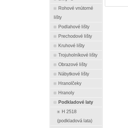
Rohové vnútorné
lišty
Podlahové lišty
Prechodové lišty
Kruhové lišty
Trojuholníkové lišty
Obrazové lišty
Nábytkové lišty
Hranolčeky
Hranoly
Podkladové laty
H 2518
(podkladová lata)