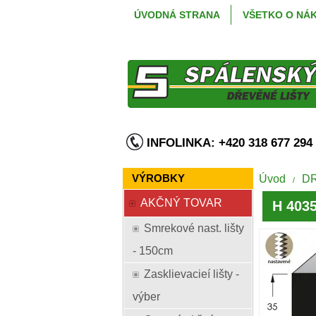
ÚVODNÁ STRANA
VŠETKO O NÁ
INFOLINKA: +420 318 677 2
VÝROBKY
Úvod
D
/
AKČNÝ TOVAR
H 4035
Smrekové nast. lišty
- 150cm
Zasklievacieí lišty -
výber