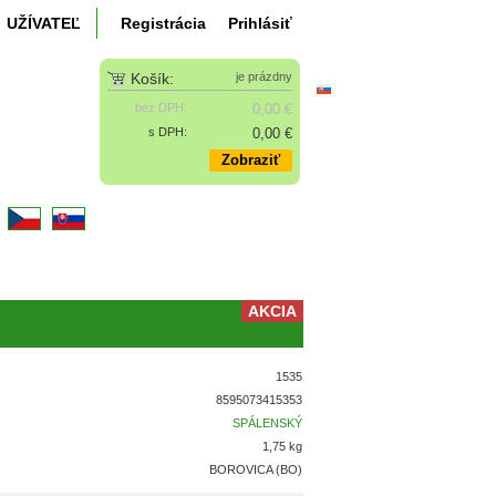
UŽÍVATEĽ
Registrácia
Prihlásiť
Košík:
je prázdny
bez DPH:
0,00 €
s DPH:
0,00 €
Zobraziť
k
)
AKCIA
1535
8595073415353
SPÁLENSKÝ
1,75 kg
BOROVICA (BO)