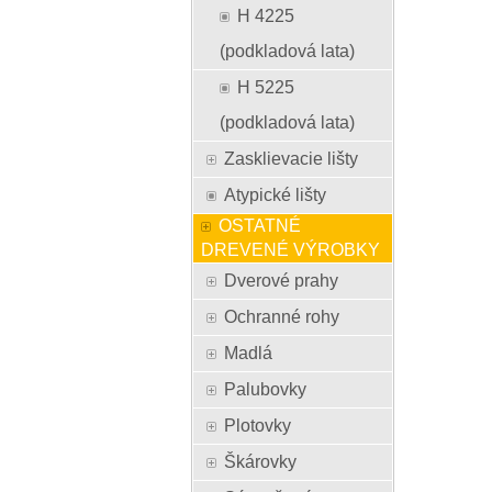
H 4225
(podkladová lata)
H 5225
(podkladová lata)
Zasklievacie lišty
Atypické lišty
OSTATNÉ
DREVENÉ VÝROBKY
Dverové prahy
Ochranné rohy
Madlá
Palubovky
Plotovky
Škárovky