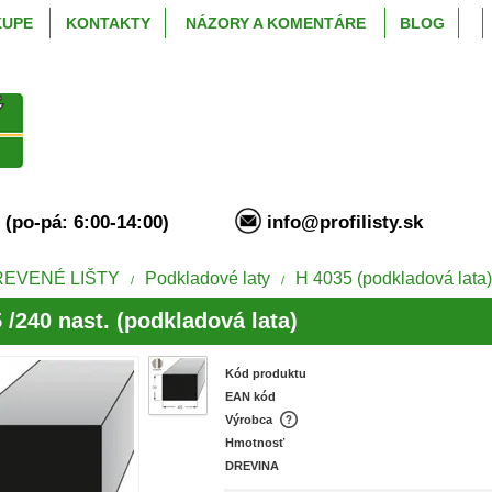
KUPE
KONTAKTY
NÁZORY A KOMENTÁRE
BLOG
94 (po-pá: 6:00-14:00)
info@profilisty.s
REVENÉ LIŠTY
Podkladové laty
H 4035 (podkladová lata
/
/
 /240 nast. (podkladová lata)
Kód produktu
EAN kód
Výrobca
Hmotnosť
DREVINA