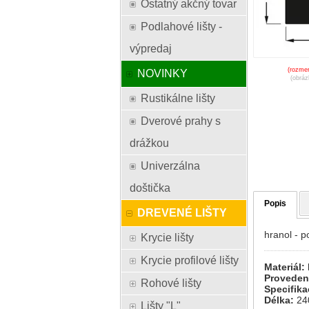
Ostatný akčný tovar
Podlahové lišty -
výpredaj
(rozmer
NOVINKY
(obráz
Rustikálne lišty
Dverové prahy s
drážkou
Univerzálna
doštička
Popis
DREVENÉ LIŠTY
hranol - p
Krycie lišty
Krycie profilové lišty
Materiál:
Proveden
Rohové lišty
Specifik
Délka:
24
Lišty "L"