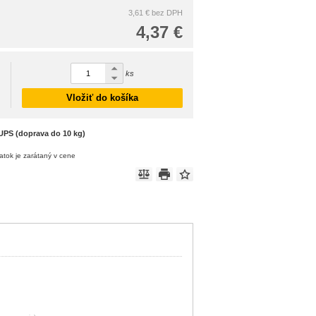
3,61 €
bez DPH
4,37 €
ks
Vložiť do košíka
UPS (doprava do 10 kg)
atok je zarátaný v cene