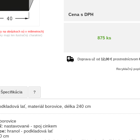
Cena s DPH
y na obrázkoch sú v milimetroch)
ky majú len ilustračný charakter)
875 ks
Doprava už od
12,00 €
prostredníctvom
Recyklačný popl
Špecifikácia
?
odkladová lať, materiál borovice, délka 240 cm
borovice
í:
nastavované - spoj cinkem
ace:
hranol - podkladová lať
0 cm