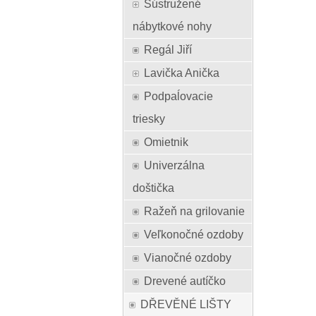
Sústružené
nábytkové nohy
Regál Jiří
Lavička Anička
Podpaĺovacie
triesky
Omietnik
Univerzálna
doštička
Ražeň na grilovanie
Veľkonočné ozdoby
Vianočné ozdoby
Drevené autíčko
DŘEVĚNÉ LIŠTY