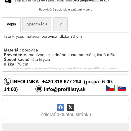
Doprava už od
12,00 €
prostredníctvom
UPS (doprava do 10 kg)
Recyklačný poplatok je zarátaný v cene
Popis
Špecifikácia
?
lišta krycia, materiál borovica, dĺžka 70 cm
Materiál:
borovica
Prevedenie:
masívne - z jedného kusu materiálu, fixná dĺžka
Špecifikácie:
lišta krycia
dĺžka:
70 cm
(vyhradzujeme si právo meniť tieto popisy a špecifikácie bez predošlého upozornenia)
INFOLINKA: +420 318 677 294 (po-pá: 6:00-
14:00)
info@profilisty.sk
Zdieľať aktuálnu stránku