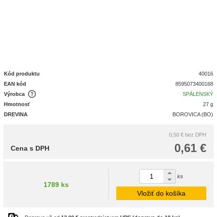
Kód produktu
40016
EAN kód
8595073400168
Výrobca
SPÁLENSKÝ
Hmotnosť
27 g
DREVINA
BOROVICA (BO)
0,50 €
bez DPH
0,61 €
Cena s DPH
ks
1789 ks
Vložiť do košíka