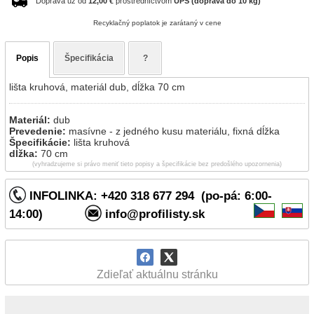
Doprava už od
12,00 €
prostredníctvom
UPS (doprava do 10 kg)
Recyklačný poplatok je zarátaný v cene
Popis
Špecifikácia
?
lišta kruhová, materiál dub, dĺžka 70 cm
Materiál:
dub
Prevedenie:
masívne - z jedného kusu materiálu, fixná dĺžka
Špecifikácie:
lišta kruhová
dĺžka:
70 cm
(vyhradzujeme si právo meniť tieto popisy a špecifikácie bez predošlého upozornenia)
INFOLINKA: +420 318 677 294 (po-pá: 6:00-
14:00)
info@profilisty.sk
Zdieľať aktuálnu stránku