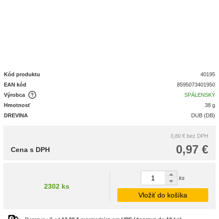
Kód produktu
40195
EAN kód
8595073401950
Výrobca
SPÁLENSKÝ
Hmotnosť
38 g
DREVINA
DUB (DB)
0,80 €
bez DPH
0,97 €
Cena s DPH
ks
2302 ks
Vložiť do košíka