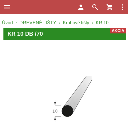
Úvod
DREVENÉ LIŠTY
Kruhové lišty
KR 10
/
/
/
AKCIA
KR 10 DB /70