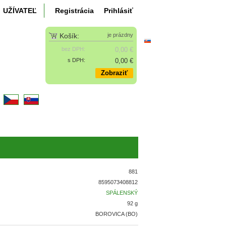
UŽÍVATEĽ
Registrácia
Prihlásiť
Košík:
je prázdny
bez DPH:
0,00 €
s DPH:
0,00 €
Zobraziť
k
881
8595073408812
SPÁLENSKÝ
92 g
BOROVICA (BO)