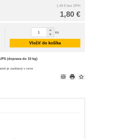
1,49 €
bez DPH
1,80 €
ks
Vložiť do košíka
UPS (doprava do 10 kg)
atok je zarátaný v cene