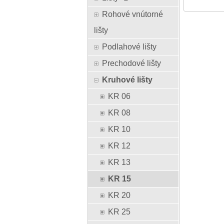
Rohové vnútorné
lišty
Podlahové lišty
Prechodové lišty
Kruhové lišty
KR 06
KR 08
KR 10
KR 12
KR 13
KR 15
KR 20
KR 25