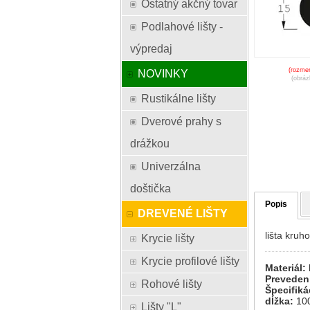
Ostatný akčný tovar
Podlahové lišty -
výpredaj
(rozmer
NOVINKY
(obráz
Rustikálne lišty
Dverové prahy s
drážkou
Univerzálna
doštička
Popis
DREVENÉ LIŠTY
lišta kruh
Krycie lišty
Krycie profilové lišty
Materiál:
Preveden
Rohové lišty
Špecifiká
dĺžka:
10
Lišty "L"