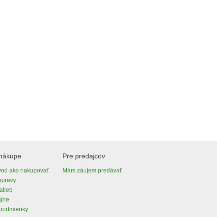
 nákupe
Pre predajcov
vod ako nakupovať
Mám záujem predávať
opravy
atieb
ajne
podmienky