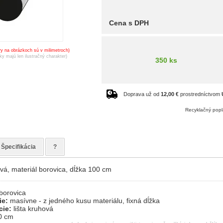
Cena s DPH
y na obrázkoch sú v milimetroch)
ky majú len ilustračný charakter)
350 ks
Doprava už od
12,00 €
prostredníctvom
Recyklačný popl
Špecifikácia
?
ová, materiál borovica, dĺžka 100 cm
borovica
ie:
masívne - z jedného kusu materiálu, fixná dĺžka
cie:
lišta kruhová
0 cm