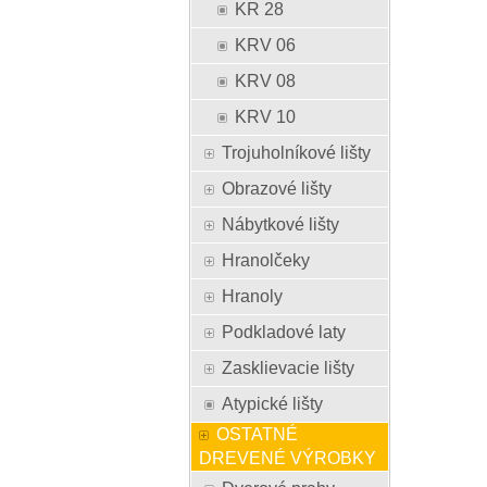
KR 28
KRV 06
KRV 08
KRV 10
Trojuholníkové lišty
Obrazové lišty
Nábytkové lišty
Hranolčeky
Hranoly
Podkladové laty
Zasklievacie lišty
Atypické lišty
OSTATNÉ
DREVENÉ VÝROBKY