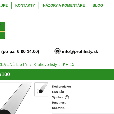
KUPE
KONTAKTY
NÁZORY A KOMENTÁRE
BLOG
94 (po-pá: 6:00-14:00)
info@profilisty.s
REVENÉ LIŠTY
Kruhové lišty
KR 15
/
/
/100
Kód produktu
EAN kód
Výrobca
Hmotnosť
DREVINA