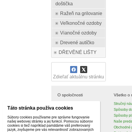
doštička
Ražeň na grilovanie
Veľkonočné ozdoby
Vianočné ozdoby
Drevené autíčko
DŘEVĚNÉ LIŠTY
Zdieľať aktuálnu stránku
O spoločnosti
Všetko o
O nás
Stručný ná
Táto stránka používa cookies
Kontakty
Spôsoby d
Spôsoby pl
Súbory cookies používame pre správne fungovanie
našej webovej stránky a jej funkcií. Pomocou súborov
Naše pred
cookies si tiež napríklad pamätáme váš preferovaný
Obchodné 
jazyk, zvyšujeme pre vás relevantnosť zobrazovaných