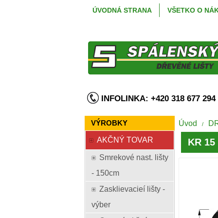
ÚVODNÁ STRANA
VŠETKO O NÁ
INFOLINKA: +420 318 677 2
VÝROBKY
Úvod
D
/
AKČNÝ TOVAR
KR 15 
Smrekové nast. lišty
- 150cm
Zasklievacieí lišty -
výber