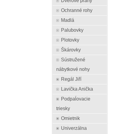
Dverové prahy
Ochranné rohy
Madlá
Palubovky
Plotovky
Škárovky
Sústružené
nábytkové nohy
Regál Jiří
Lavička Anička
Podpaĺovacie
triesky
Omietnik
Univerzálna