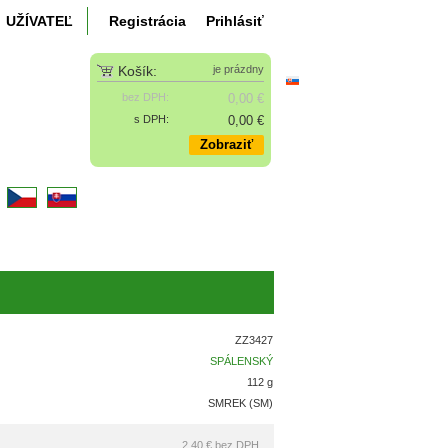
UŽÍVATEĽ
Registrácia
Prihlásiť
Košík:
je prázdny
bez DPH:
0,00 €
s DPH:
0,00 €
Zobraziť
k
ZZ3427
SPÁLENSKÝ
112 g
SMREK (SM)
2,40 €
bez DPH