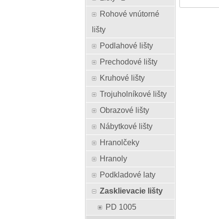
Rohové vnútorné
lišty
Podlahové lišty
Prechodové lišty
Kruhové lišty
Trojuholníkové lišty
Obrazové lišty
Nábytkové lišty
Hranolčeky
Hranoly
Podkladové laty
Zasklievacie lišty
PD 1005