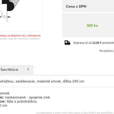
Cena s DPH
320 ks
ozmery na obrázkoch sú v milimetroch)
obrázky majú len ilustračný charakter)
Doprava už od
12,00 €
prostred
Recyklačný 
Špecifikácia
?
lodrážkou, zasklievacie, materiál smrek, dĺžka 240 cm
smrek
ie:
nastavované - spojenie cink
cie:
lišta s polodrážkou
0 cm
(vyhradzujeme si právo meniť tieto popisy a špecifikácie bez predošlého 