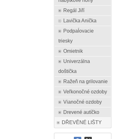
nábytkové nohy
Regál Jiří
Lavička Anička
Podpaĺovacie
triesky
Omietnik
Univerzálna
doštička
Ražeň na grilovanie
Veľkonočné ozdoby
Vianočné ozdoby
Drevené autíčko
DŘEVĚNÉ LIŠTY