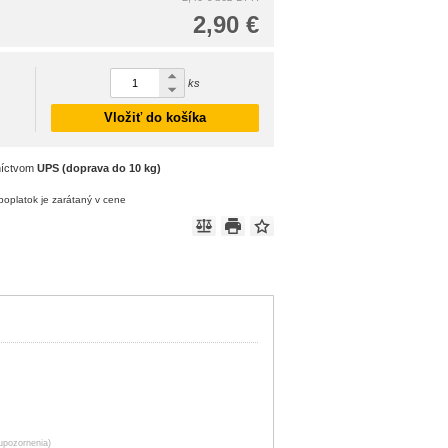
2,90 €
ks
Vložiť do košíka
níctvom
UPS (doprava do 10 kg)
poplatok je zarátaný v cene
upozornenia)