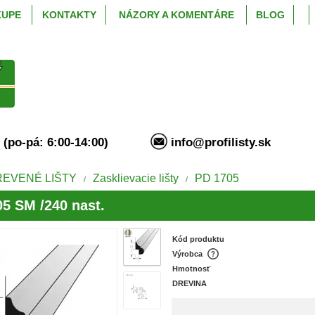
KUPE
KONTAKTY
NÁZORY A KOMENTÁRE
BLOG
94 (po-pá: 6:00-14:00)
info@profilisty.s
REVENÉ LIŠTY
Zasklievacie lišty
PD 1705
/
/
5 SM /240 nast.
Kód produktu
Výrobca
Hmotnosť
DREVINA