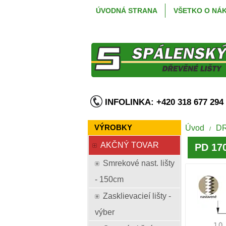
ÚVODNÁ STRANA
VŠETKO O NÁ
INFOLINKA: +420 318 677 2
VÝROBKY
Úvod
D
/
AKČNÝ TOVAR
PD 170
Smrekové nast. lišty
- 150cm
Zasklievacieí lišty -
výber