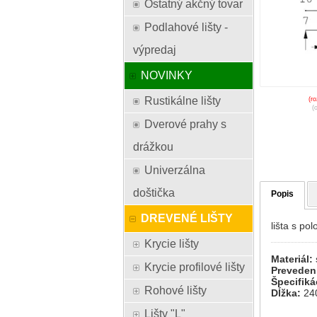
Ostatný akčný tovar
Podlahové lišty -
výpredaj
NOVINKY
Rustikálne lišty
(r
(
Dverové prahy s
drážkou
Univerzálna
doštička
Popis
DREVENÉ LIŠTY
lišta s po
Krycie lišty
Materiál:
Krycie profilové lišty
Preveden
Špecifiká
Rohové lišty
Dĺžka:
24
Lišty "L"