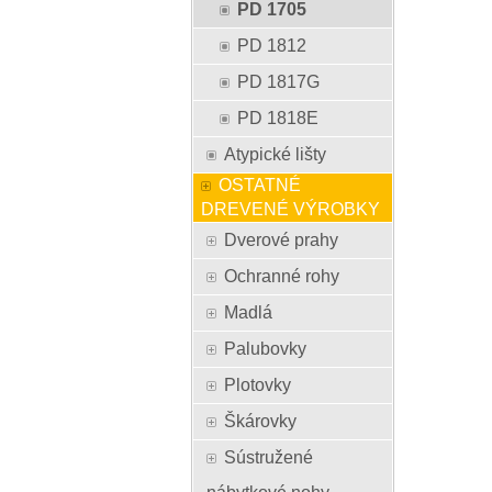
PD 1705
PD 1812
PD 1817G
PD 1818E
Atypické lišty
OSTATNÉ
DREVENÉ VÝROBKY
Dverové prahy
Ochranné rohy
Madlá
Palubovky
Plotovky
Škárovky
Sústružené