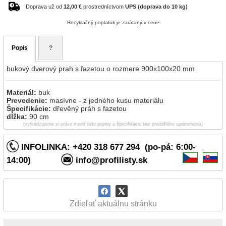
Doprava už od
12,00 €
prostredníctvom
UPS (doprava do 10 kg)
Recyklačný poplatok je zarátaný v cene
Popis
?
bukový dverový prah s fazetou o rozmere 900x100x20 mm
Materiál:
buk
Prevedenie:
masívne - z jedného kusu materiálu
Špecifikácie:
dřevěný práh s fazetou
dĺžka:
90 cm
(vyhradzujeme si právo meniť tieto popisy a špecifikácie bez predošlého upozornenia)
INFOLINKA: +420 318 677 294 (po-pá: 6:00-
14:00)
info@profilisty.sk
Zdieľať aktuálnu stránku