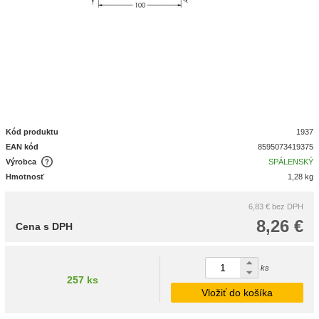
Kód produktu
1937
EAN kód
8595073419375
Výrobca
SPÁLENSKÝ
Hmotnosť
1,28 kg
6,83 €
bez DPH
8,26 €
Cena s DPH
ks
257 ks
Vložiť do košíka