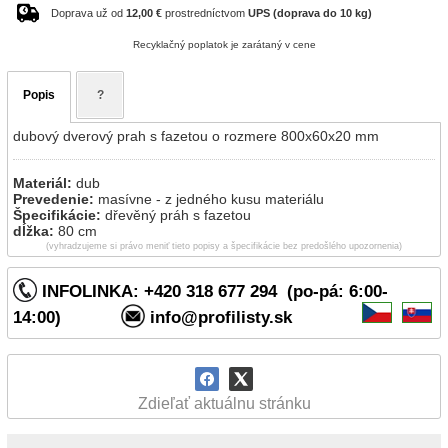
Doprava už od
12,00 €
prostredníctvom
UPS (doprava do 10 kg)
Recyklačný poplatok je zarátaný v cene
Popis
?
dubový dverový prah s fazetou o rozmere 800x60x20 mm
Materiál:
dub
Prevedenie:
masívne - z jedného kusu materiálu
Špecifikácie:
dřevěný práh s fazetou
dĺžka:
80 cm
(vyhradzujeme si právo meniť tieto popisy a špecifikácie bez predošlého upozornenia)
INFOLINKA: +420 318 677 294 (po-pá: 6:00-
14:00)
info@profilisty.sk
Zdieľať aktuálnu stránku