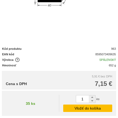
Kód produktu
963
EAN kód
8595073409635
Výrobca
SPÁLENSKÝ
Hmotnosť
652 g
5,91 €
bez DPH
7,15 €
Cena s DPH
ks
35 ks
Vložiť do košíka