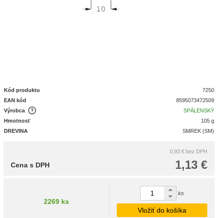
Kód produktu
7250
EAN kód
8595073472509
Výrobca
SPÁLENSKÝ
Hmotnosť
105 g
DREVINA
SMREK (SM)
0,93 €
bez DPH
1,13 €
Cena s DPH
ks
2269 ks
Vložiť do košíka