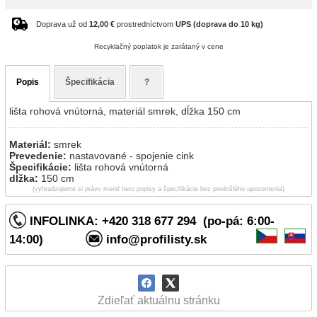
Doprava už od
12,00 €
prostredníctvom
UPS (doprava do 10 kg)
Recyklačný poplatok je zarátaný v cene
Popis
Špecifikácia
?
lišta rohová vnútorná, materiál smrek, dĺžka 150 cm
Materiál:
smrek
Prevedenie:
nastavované - spojenie cink
Špecifikácie:
lišta rohová vnútorná
dĺžka:
150 cm
(vyhradzujeme si právo meniť tieto popisy a špecifikácie bez predošlého upozornenia)
INFOLINKA: +420 318 677 294 (po-pá: 6:00-
14:00)
info@profilisty.sk
Zdieľať aktuálnu stránku