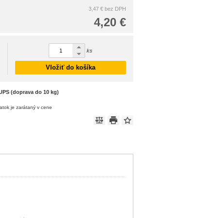
3,47 €
bez DPH
4,20 €
ks
Vložiť do košíka
UPS (doprava do 10 kg)
atok je zarátaný v cene