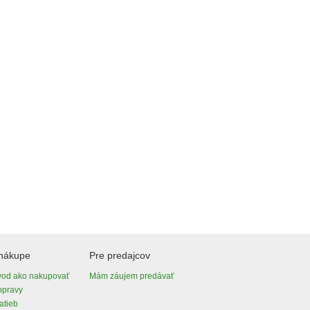
 nákupe
Pre predajcov
vod ako nakupovať
Mám záujem predávať
opravy
atieb