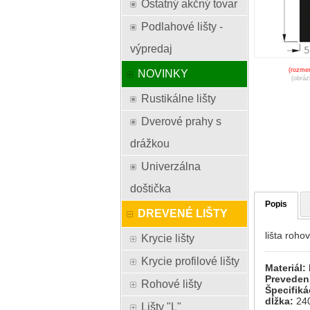
Ostatný akčný tovar
Podlahové lišty -
výpredaj
(rozmer
NOVINKY
(obráz
Rustikálne lišty
Dverové prahy s
drážkou
Univerzálna
doštička
Popis
DREVENÉ LIŠTY
lišta roho
Krycie lišty
Krycie profilové lišty
Materiál:
Preveden
Rohové lišty
Špecifiká
dĺžka:
24
Lišty "L"