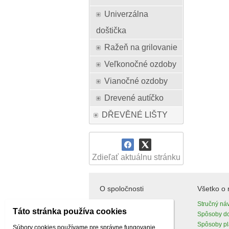
Univerzálna
doštička
Ražeň na grilovanie
Veľkonočné ozdoby
Vianočné ozdoby
Drevené autíčko
DŘEVĚNÉ LIŠTY
Zdieľať aktuálnu stránku
O spoločnosti
Všetko o
O nás
Stručný ná
Táto stránka používa cookies
Kontakty
Spôsoby d
Spôsoby pl
Súbory cookies používame pre správne fungovanie