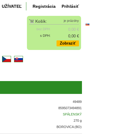
UŽÍVATEĽ
Registrácia
Prihlásiť
Košík:
je prázdny
bez DPH:
0,00 €
s DPH:
0,00 €
Zobraziť
k
49489
8595073494891
SPÁLENSKÝ
270 g
BOROVICA (BO)