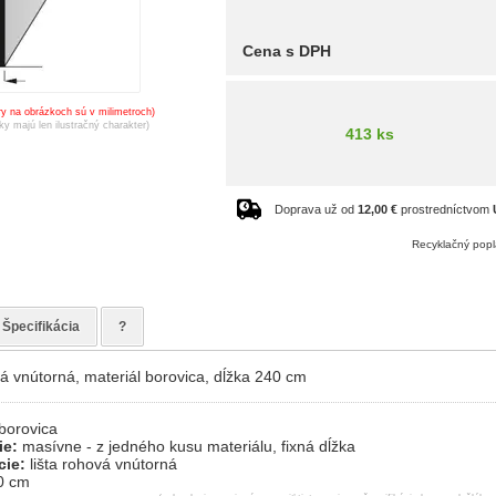
Cena s DPH
y na obrázkoch sú v milimetroch)
ky majú len ilustračný charakter)
413 ks
Doprava už od
12,00 €
prostredníctvom
Recyklačný popl
Špecifikácia
?
vá vnútorná, materiál borovica, dĺžka 240 cm
borovica
ie:
masívne - z jedného kusu materiálu, fixná dĺžka
cie:
lišta rohová vnútorná
0 cm