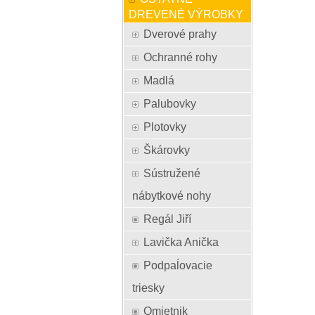
DREVENÉ VÝROBKY
Dverové prahy
Ochranné rohy
Madlá
Palubovky
Plotovky
Škárovky
Sústružené
nábytkové nohy
Regál Jiří
Lavička Anička
Podpaĺovacie
triesky
Omietnik