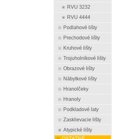
RVU 3232
RVU 4444
Podlahové lišty
Prechodové lišty
Kruhové lišty
Trojuholníkové lišty
Obrazové lišty
Nábytkové lišty
Hranolčeky
Hranoly
Podkladové laty
Zasklievacie lišty
Atypické lišty
OSTATNÉ