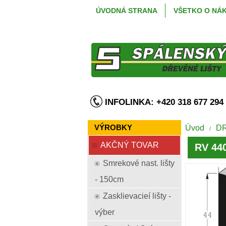
ÚVODNÁ STRANA
VŠETKO O NÁ
INFOLINKA: +420 318 677 2
VÝROBKY
Úvod
D
/
AKČNÝ TOVAR
RV 440
Smrekové nast. lišty
- 150cm
Zasklievacieí lišty -
výber