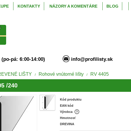
KUPE
KONTAKTY
NÁZORY A KOMENTÁRE
BLOG
94 (po-pá: 6:00-14:00)
info@profilisty.s
REVENÉ LIŠTY
Rohové vnútorné lišty
RV 4405
/
/
5 /240
Kód produktu
EAN kód
Výrobca
Hmotnosť
DREVINA