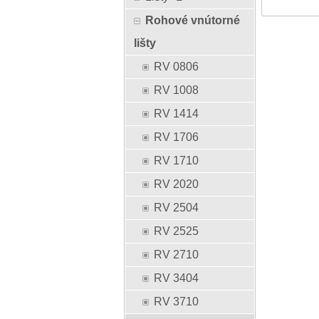
Rohové vnútorné
lišty
RV 0806
RV 1008
RV 1414
RV 1706
RV 1710
RV 2020
RV 2504
RV 2525
RV 2710
RV 3404
RV 3710