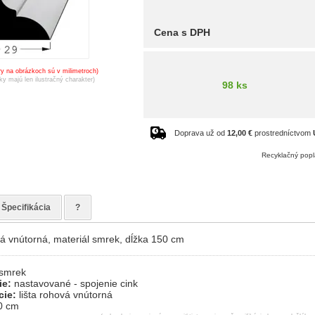
Cena s DPH
y na obrázkoch sú v milimetroch)
ky majú len ilustračný charakter)
98 ks
Doprava už od
12,00 €
prostredníctvom
Recyklačný popl
Špecifikácia
?
vá vnútorná, materiál smrek, dĺžka 150 cm
smrek
ie:
nastavované - spojenie cink
cie:
lišta rohová vnútorná
0 cm