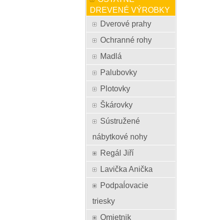
DREVENÉ VÝROBKY
Dverové prahy
Ochranné rohy
Madlá
Palubovky
Plotovky
Škárovky
Sústružené
nábytkové nohy
Regál Jiří
Lavička Anička
Podpaĺovacie
triesky
Omietnik