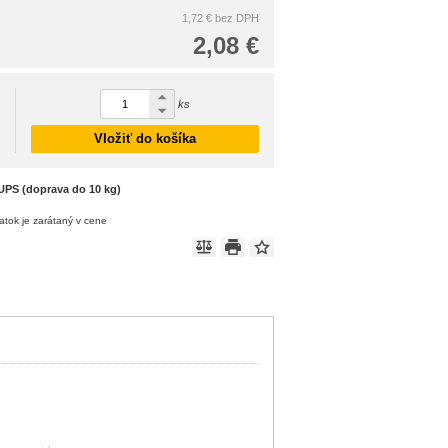
1,72 €
bez DPH
2,08 €
ks
Vložiť do košíka
UPS (doprava do 10 kg)
atok je zarátaný v cene