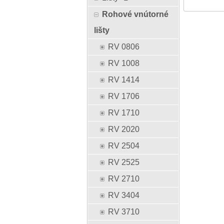
Rohové vnútorné
lišty
RV 0806
RV 1008
RV 1414
RV 1706
RV 1710
RV 2020
RV 2504
RV 2525
RV 2710
RV 3404
RV 3710