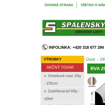
ÚVODNÁ STRANA
VŠETKO O NÁ
INFOLINKA: +420 318 677 2
VÝROBKY
Úvod
D
/
AKČNÝ TOVAR
RVA 29
Smrekové nast. lišty
- 150cm
Zasklievacieí lišty -
výber