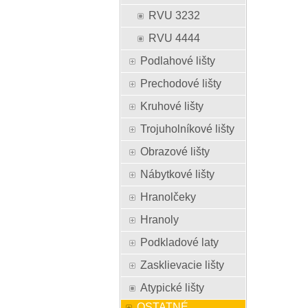
RVU 3232
RVU 4444
Podlahové lišty
Prechodové lišty
Kruhové lišty
Trojuholníkové lišty
Obrazové lišty
Nábytkové lišty
Hranolčeky
Hranoly
Podkladové laty
Zasklievacie lišty
Atypické lišty
OSTATNÉ