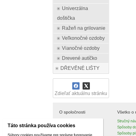
Univerzálna
doštička
Ražeň na grilovanie
Veľkonočné ozdoby
Vianočné ozdoby
Drevené autíčko
DŘEVĚNÉ LIŠTY
Zdieľať aktuálnu stránku
O spoločnosti
Všetko o
O nás
Stručný ná
Táto stránka používa cookies
Kontakty
Spôsoby d
Spôsoby pl
Súbory cookies používame pre správne fungovanie