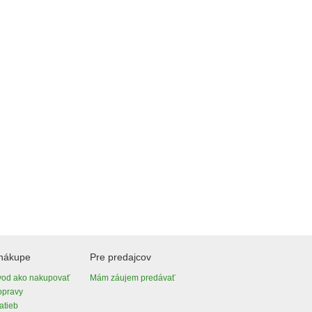
 nákupe
Pre predajcov
vod ako nakupovať
Mám záujem predávať
opravy
atieb