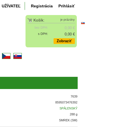
UŽÍVATEĽ
Registrácia
Prihlásiť
Košík:
je prázdny
bez DPH:
0,00 €
s DPH:
0,00 €
Zobraziť
k
7639
8595073476392
SPÁLENSKÝ
288 g
SMREK (SM)