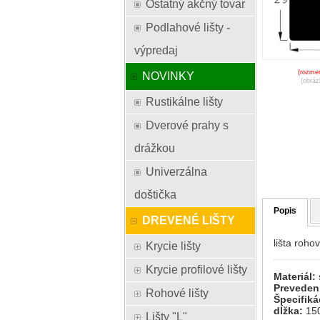
Ostatný akčný tovar
Podlahové lišty -
výpredaj
(rozmer
NOVINKY
(obráz
Rustikálne lišty
Dverové prahy s
drážkou
Univerzálna
doštička
Popis
DREVENÉ LIŠTY
lišta roho
Krycie lišty
Krycie profilové lišty
Materiál:
Preveden
Rohové lišty
Špecifiká
dĺžka:
15
Lišty "L"