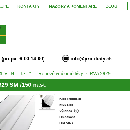
KUPE
KONTAKTY
NÁZORY A KOMENTÁRE
BLOG
94 (po-pá: 6:00-14:00)
info@profilisty.s
REVENÉ LIŠTY
Rohové vnútorné lišty
RVA 2929
/
/
29 SM /150 nast.
Kód produktu
EAN kód
Výrobca
Hmotnosť
DREVINA