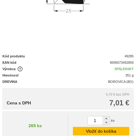
Kód produktu
49285
EAN kód
8595073492859
Výrobca
SPÁLENSKÝ
Hmotnosť
351 g
DREVINA
BOROVICA (BO)
5,79 €
bez DPH
7,01 €
Cena s DPH
ks
265 ks
Vložiť do košíka