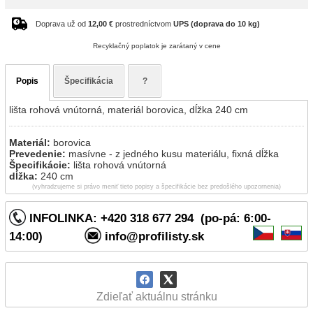
Doprava už od
12,00 €
prostredníctvom
UPS (doprava do 10 kg)
Recyklačný poplatok je zarátaný v cene
Popis
Špecifikácia
?
lišta rohová vnútorná, materiál borovica, dĺžka 240 cm
Materiál:
borovica
Prevedenie:
masívne - z jedného kusu materiálu, fixná dĺžka
Špecifikácie:
lišta rohová vnútorná
dĺžka:
240 cm
(vyhradzujeme si právo meniť tieto popisy a špecifikácie bez predošlého upozornenia)
INFOLINKA: +420 318 677 294 (po-pá: 6:00-
14:00)
info@profilisty.sk
Zdieľať aktuálnu stránku