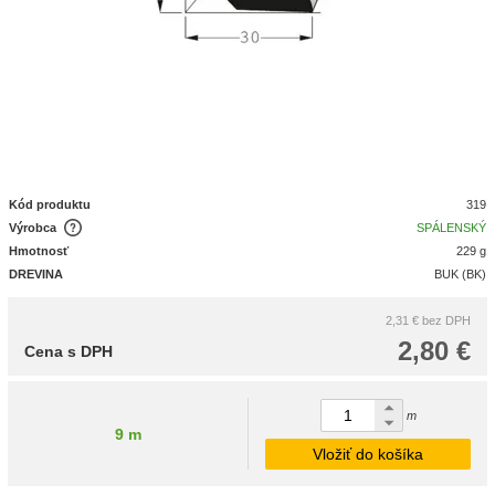
Kód produktu
319
Výrobca
SPÁLENSKÝ
Hmotnosť
229 g
DREVINA
BUK (BK)
2,31 €
bez DPH
2,80 €
Cena s DPH
m
9 m
Vložiť do košíka