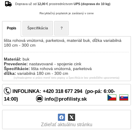
Doprava už od
12,00 €
prostredníctvom
UPS (doprava do 10 kg)
Recyklačný poplatok je zarátaný v cene
Popis
Špecifikácia
?
lišta rohová vnútorná, parketová, materiál buk, dĺžka variabilná
180 cm - 300 cm
Materiál:
buk
Prevedenie:
nastavované - spojenie cink
Špecifikácie:
lišta rohová vnútorná, parketová
dĺžka:
variabilná 180 cm - 300 cm
(vyhradzujeme si právo meniť tieto popisy a špecifikácie bez predošlého upozornenia)
INFOLINKA: +420 318 677 294 (po-pá: 6:00-
14:00)
info@profilisty.sk
Zdieľať aktuálnu stránku