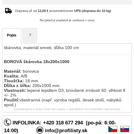
Doprava už od
12,00 €
prostredníctvom
UPS (doprava do 10 kg)
Recyklačný poplatok je zarátaný v cene
Popis
?
škárovka, materiál smrek, dĺžka 100 cm
BOROVÁ škárovka 18x200x1000
Materiál:
borovica
Kvalita:
A/B
Tloušťka:
18 mm
Dĺžka x šířka:
200x1000
mm
Vlastnosti:
lepené lepidlem D3, broušené zrnitostí 60, vlhkost 8
+/- 2%
Použití:
všestranné (např. výroba regálů, desek stolů, nábytků
apod.)
(vyhradzujeme si právo meniť tieto popisy a špecifikácie bez predošlého upozornenia)
INFOLINKA: +420 318 677 294 (po-pá: 6:00-
14:00)
info@profilisty.sk