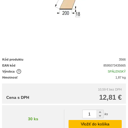
Kód produktu
3566
EAN kód
8595073435665
Výrobca
SPÁLENSKÝ
Hmotnosť
1,87 kg
10,59 €
bez DPH
12,81 €
Cena s DPH
ks
30 ks
Vložiť do košíka