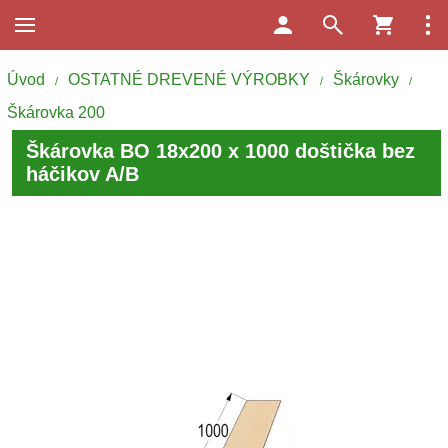
Úvod
OSTATNÉ DREVENÉ VÝROBKY
Škárovky
/
/
/
Škárovka 200
Škárovka BO 18x200 x 1000 doštička bez
háčikov A/B