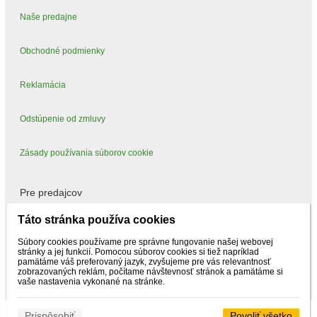
Naše predajne
Obchodné podmienky
Reklamácia
Odstúpenie od zmluvy
Zásady používania súborov cookie
Pre predajcov
Táto stránka používa cookies
Mám záujem predávať
Súbory cookies používame pre správne fungovanie našej webovej
stránky a jej funkcií. Pomocou súborov cookies si tiež napríklad
pamätáme váš preferovaný jazyk, zvyšujeme pre vás relevantnosť
zobrazovaných reklám, počítame návštevnosť stránok a pamätáme si
vaše nastavenia vykonané na stránke.
Prispôsobiť
Povoliť všetko