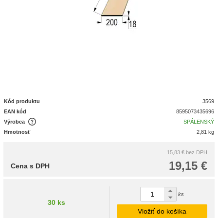
Kód produktu
3569
EAN kód
8595073435696
Výrobca
SPÁLENSKÝ
Hmotnosť
2,81 kg
15,83 €
bez DPH
19,15 €
Cena s DPH
ks
30 ks
Vložiť do košíka