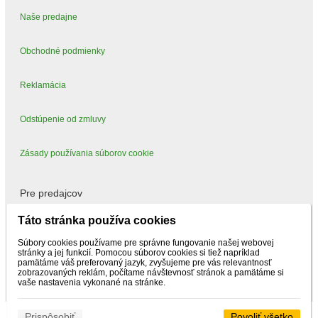
Naše predajne
Obchodné podmienky
Reklamácia
Odstúpenie od zmluvy
Zásady používania súborov cookie
Pre predajcov
Táto stránka používa cookies
Mám záujem predávať
Súbory cookies používame pre správne fungovanie našej webovej
stránky a jej funkcií. Pomocou súborov cookies si tiež napríklad
pamätáme váš preferovaný jazyk, zvyšujeme pre vás relevantnosť
zobrazovaných reklám, počítame návštevnosť stránok a pamätáme si
vaše nastavenia vykonané na stránke.
Prispôsobiť
Povoliť všetko