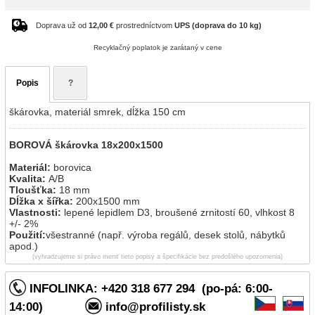
Doprava už od
12,00 €
prostredníctvom
UPS (doprava do 10 kg)
Recyklačný poplatok je zarátaný v cene
Popis
?
škárovka, materiál smrek, dĺžka 150 cm
BOROVÁ škárovka 18x200x1500
Materiál:
borovica
Kvalita:
A/B
Tloušťka:
18 mm
Dĺžka x šířka:
200x1500
mm
Vlastnosti:
lepené lepidlem D3, broušené zrnitostí 60, vlhkost 8
+/- 2%
Použití:
všestranné (např. výroba regálů, desek stolů, nábytků
apod.)
(vyhradzujeme si právo meniť tieto popisy a špecifikácie bez predošlého upozornenia)
INFOLINKA: +420 318 677 294 (po-pá: 6:00-
14:00)
info@profilisty.sk