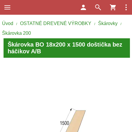
Úvod
OSTATNÉ DREVENÉ VÝROBKY
Škárovky
/
/
/
Škárovka 200
Škárovka BO 18x200 x 1500 doštička bez
háčikov A/B