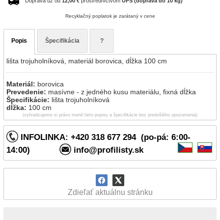
Doprava už od
12,00 €
prostredníctvom
UPS (doprava do 10 kg)
Recyklačný poplatok je zarátaný v cene
Popis
Špecifikácia
?
lišta trojuholníková, materiál borovica, dĺžka 100 cm
Materiál:
borovica
Prevedenie:
masívne - z jedného kusu materiálu, fixná dĺžka
Špecifikácie:
lišta trojuholníková
dĺžka:
100 cm
(vyhradzujeme si právo meniť tieto popisy a špecifikácie bez predošlého upozornenia)
INFOLINKA: +420 318 677 294 (po-pá: 6:00-
14:00)
info@profilisty.sk
Zdieľať aktuálnu stránku