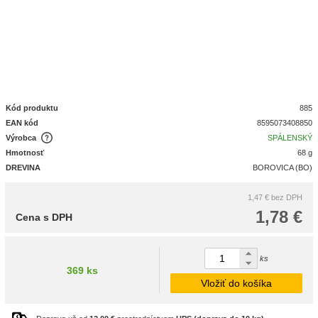
Kód produktu
885
EAN kód
8595073408850
Výrobca
SPÁLENSKÝ
Hmotnosť
68 g
DREVINA
BOROVICA (BO)
1,47 €
bez DPH
1,78 €
Cena s DPH
ks
369 ks
Vložiť do košíka